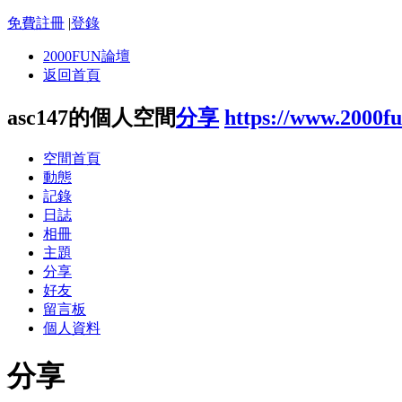
免費註冊
|
登錄
2000FUN論壇
返回首頁
asc147的個人空間
分享
https://www.2000f
空間首頁
動態
記錄
日誌
相冊
主題
分享
好友
留言板
個人資料
分享