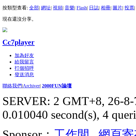
按類型查看:
全部
|
網址
|
視頻
|
音樂
|
Flash
|
日誌
|
相冊
|
圖片
|
投票
|
現在還沒分享。
Cc7player
加為好友
給我留言
打個招呼
發送消息
聯絡我們
|
Archiver
|
2000FUN論壇
SERVER: 2 GMT+8, 26-8-
0.010040 second(s), 4 queri
Sponsor：
工作間
,
網頁寄