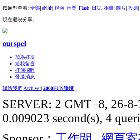
按類型查看:
全部
|
網址
|
視頻
|
音樂
|
Flash
|
日誌
|
相冊
|
圖片
|
投票
|
現在還沒分享。
ourspel
加為好友
給我留言
打個招呼
發送消息
聯絡我們
|
Archiver
|
2000FUN論壇
SERVER: 2 GMT+8, 26-8-
0.009023 second(s), 4 queri
Sponsor：
工作間
,
網頁寄