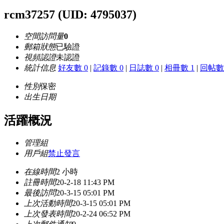
rcm37257
(UID: 4795037)
空間訪問量
0
郵箱狀態
已驗證
視頻認證
未認證
統計信息
好友數 0
|
記錄數 0
|
日誌數 0
|
相冊數 1
|
回帖數 
性別
保密
出生日期
活躍概況
管理組
用戶組
禁止發言
在線時間
2 小時
註冊時間
20-2-18 11:43 PM
最後訪問
20-3-15 05:01 PM
上次活動時間
20-3-15 05:01 PM
上次發表時間
20-2-24 06:52 PM