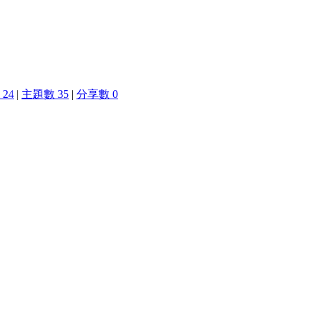
24
|
主題數 35
|
分享數 0