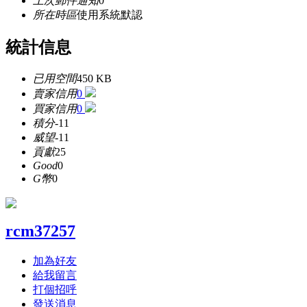
上次郵件通知
0
所在時區
使用系統默認
統計信息
已用空間
450 KB
賣家信用
0
買家信用
0
積分
-11
威望
-11
貢獻
25
Good
0
G幣
0
rcm37257
加為好友
給我留言
打個招呼
發送消息