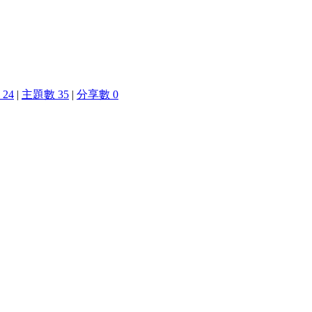
24
|
主題數 35
|
分享數 0