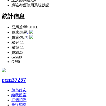
上次郵件通知
0
所在時區
使用系統默認
統計信息
已用空間
450 KB
賣家信用
0
買家信用
0
積分
-11
威望
-11
貢獻
25
Good
0
G幣
0
rcm37257
加為好友
給我留言
打個招呼
發送消息