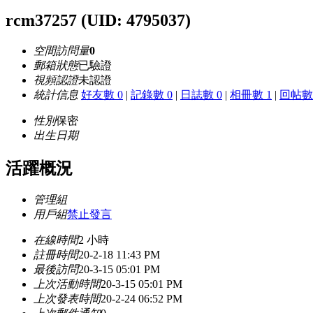
rcm37257
(UID: 4795037)
空間訪問量
0
郵箱狀態
已驗證
視頻認證
未認證
統計信息
好友數 0
|
記錄數 0
|
日誌數 0
|
相冊數 1
|
回帖數 
性別
保密
出生日期
活躍概況
管理組
用戶組
禁止發言
在線時間
2 小時
註冊時間
20-2-18 11:43 PM
最後訪問
20-3-15 05:01 PM
上次活動時間
20-3-15 05:01 PM
上次發表時間
20-2-24 06:52 PM