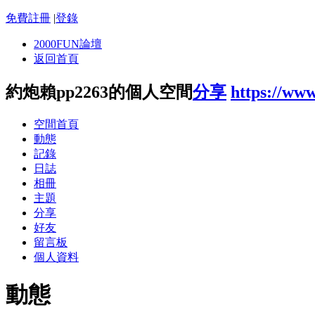
免費註冊
|
登錄
2000FUN論壇
返回首頁
約炮賴pp2263的個人空間
分享
https://ww
空間首頁
動態
記錄
日誌
相冊
主題
分享
好友
留言板
個人資料
動態