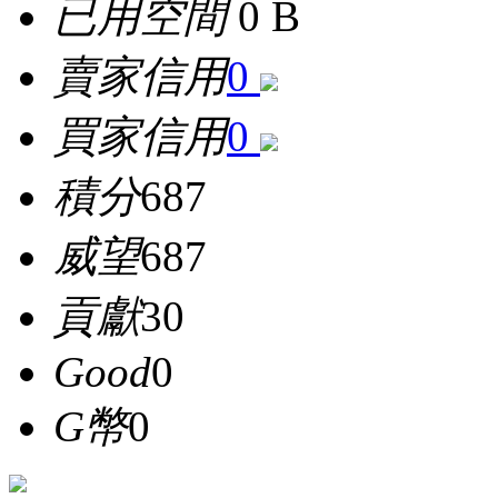
已用空間
0 B
賣家信用
0
買家信用
0
積分
687
威望
687
貢獻
30
Good
0
G幣
0