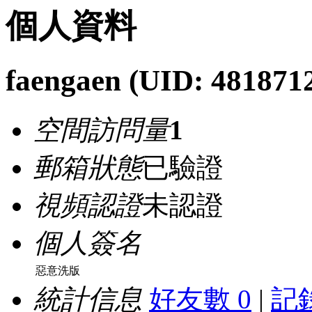
個人資料
faengaen
(UID: 481871
空間訪問量
1
郵箱狀態
已驗證
視頻認證
未認證
個人簽名
惡意洗版
統計信息
好友數 0
|
記錄