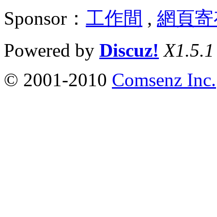
Sponsor：
工作間
,
網頁寄
Powered by
Discuz!
X1.5.1
© 2001-2010
Comsenz Inc.