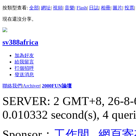
按類型查看:
全部
|
網址
|
視頻
|
音樂
|
Flash
|
日誌
|
相冊
|
圖片
|
投票
|
現在還沒分享。
sv388africa
加為好友
給我留言
打個招呼
發送消息
聯絡我們
|
Archiver
|
2000FUN論壇
SERVER: 2 GMT+8, 26-8-
0.010332 second(s), 4 queri
Sponsor：
工作間
,
網頁寄