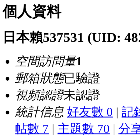
個人資料
日本賴537531
(UID: 48
空間訪問量
1
郵箱狀態
已驗證
視頻認證
未認證
統計信息
好友數 0
|
記錄
帖數 7
|
主題數 70
|
分享