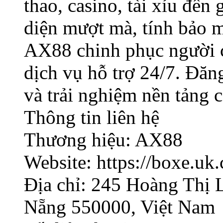
thao, casino, tài xỉu đến
diện mượt mà, tính bảo mậ
AX88 chinh phục người c
dịch vụ hỗ trợ 24/7. Đă
và trải nghiệm nền tảng 
Thông tin liên hệ
Thương hiệu: AX88
Website: https://boxe.uk
Địa chỉ: 245 Hoàng Thị 
Nẵng 550000, Việt Nam