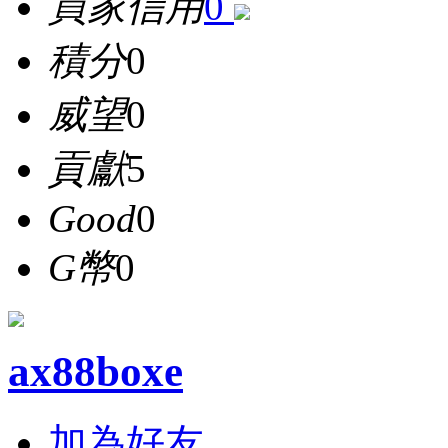
買家信用
0
積分
0
威望
0
貢獻
5
Good
0
G幣
0
ax88boxe
加為好友