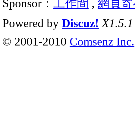
Sponsor：
工作間
,
網頁寄
Powered by
Discuz!
X1.5.1
© 2001-2010
Comsenz Inc.