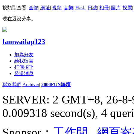
按類型查看:
全部
|
網址
|
視頻
|
音樂
|
Flash
|
日誌
|
相冊
|
圖片
|
投票
|
現在還沒分享。
lamwailap123
加為好友
給我留言
打個招呼
發送消息
聯絡我們
|
Archiver
|
2000FUN論壇
SERVER: 2 GMT+8, 26-8-
0.009318 second(s), 4 queri
Sponsor：
工作間
,
網頁寄