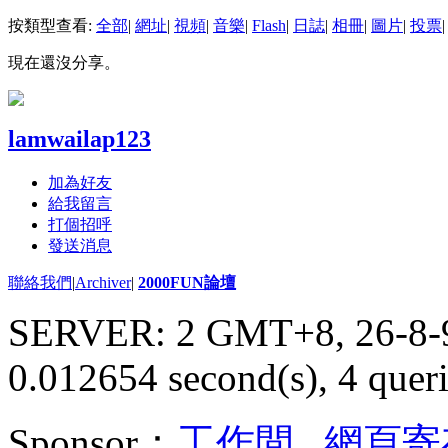
按類型查看:
全部
|
網址
|
視頻
|
音樂
|
Flash
|
日誌
|
相冊
|
圖片
|
投票
|
現在還沒分享。
lamwailap123
加為好友
給我留言
打個招呼
發送消息
聯絡我們
|
Archiver
|
2000FUN論壇
SERVER: 2 GMT+8, 26-8-
0.012654 second(s), 4 queri
Sponsor：
工作間
,
網頁寄