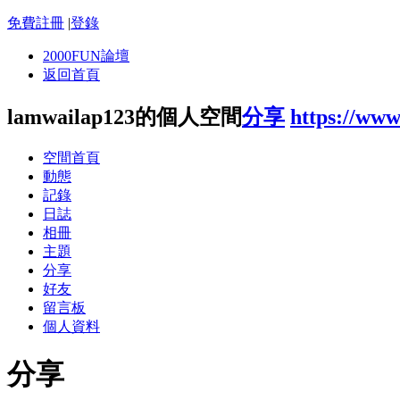
免費註冊
|
登錄
2000FUN論壇
返回首頁
lamwailap123的個人空間
分享
https://ww
空間首頁
動態
記錄
日誌
相冊
主題
分享
好友
留言板
個人資料
分享