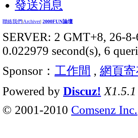
發送消息
聯絡我們
|
Archiver
|
2000FUN論壇
SERVER: 2 GMT+8, 26-8-
0.022979 second(s), 6 queri
Sponsor：
工作間
,
網頁寄
Powered by
Discuz!
X1.5.1
© 2001-2010
Comsenz Inc.