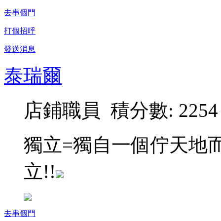
去串個門
打個招呼
發送消息
泰瑞爾
店鋪職員 積分數: 2254
獨立=獨自一個佇天地而
立!!
去串個門