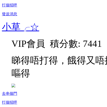
打個招呼
發送消息
小草╭☆
VIP會員 積分數: 7441
睇得唔打得，餓得又唔
嘔得
去串個門
打個招呼