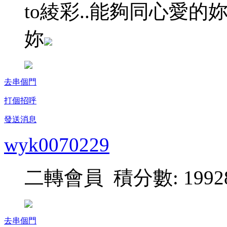
to綾彩..能夠同心愛的
妳
去串個門
打個招呼
發送消息
wyk0070229
二轉會員 積分數: 1992
去串個門