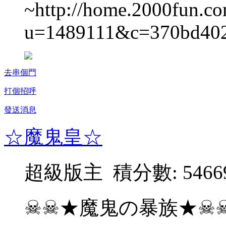
~http://home.2000fun.co
u=1489111&c=370bd402
去串個門
打個招呼
發送消息
☆魔鬼皇☆
超級版主 積分數: 5466
☠☠★魔鬼の暴族★☠