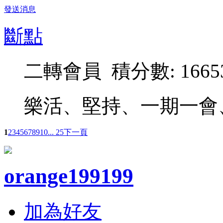
發送消息
斷點
二轉會員 積分數: 1665
樂活、堅持、一期一會
1
2
3
4
5
6
7
8
9
10
... 25
下一頁
orange199199
加為好友