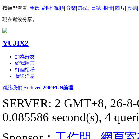
按類型查看:
全部
|
網址
|
視頻
|
音樂
|
Flash
|
日誌
|
相冊
|
圖片
|
投票
|
現在還沒分享。
YUJIX2
加為好友
給我留言
打個招呼
發送消息
聯絡我們
|
Archiver
|
2000FUN論壇
SERVER: 2 GMT+8, 26-8-
0.085586 second(s), 4 queri
Sponsor：
工作間
,
網頁寄