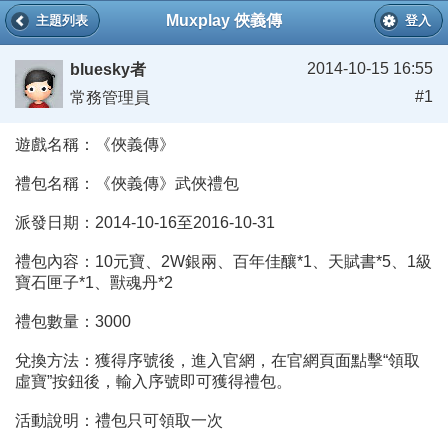
Muxplay 俠義傳
主題列表
登入
2014-10-15 16:55
bluesky者
#1
常務管理員
遊戲名稱：《俠義傳》
禮包名稱：《俠義傳》武俠禮包
派發日期：2014-10-16至2016-10-31
禮包內容：10元寶、2W銀兩、百年佳釀*1、天賦書*5、1級
寶石匣子*1、獸魂丹*2
禮包數量：3000
兌換方法：獲得序號後，進入官網，在官網頁面點擊“領取
虛寶”按鈕後，輸入序號即可獲得禮包。
活動說明：禮包只可領取一次