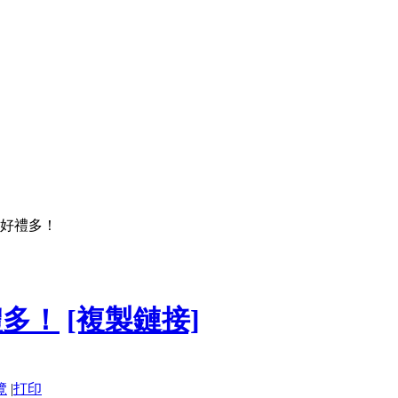
好禮多！
禮多！
[複製鏈接]
覽
|
打印