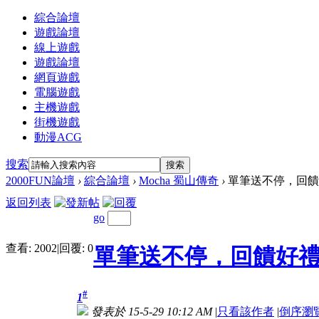
綜合論壇
遊戲論壇
線上遊戲
遊戲論壇
網頁遊戲
電腦遊戲
主機遊戲
街機遊戲
動漫ACG
搜索
搜索
2000FUN論壇
›
綜合論壇
›
Mocha 蜀山傳奇
›
單筆送不停，回饋
返回列表
go
查看:
2002
|
回覆:
0
單筆送不停，回饋好
#
1
發表於 15-5-29 10:12 AM
|
只看該作者
|
倒序瀏