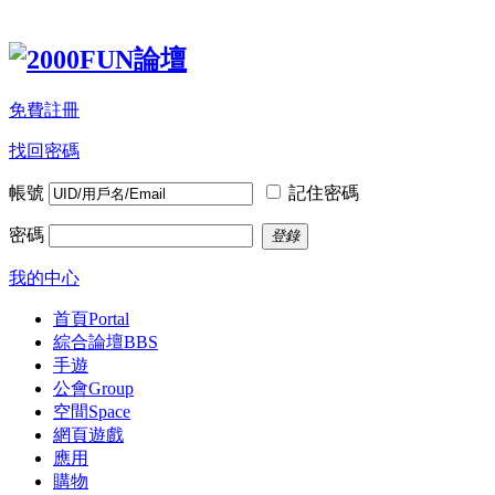
免費註冊
找回密碼
帳號
記住密碼
密碼
登錄
我的中心
首頁
Portal
綜合論壇
BBS
手遊
公會
Group
空間
Space
網頁遊戲
應用
購物