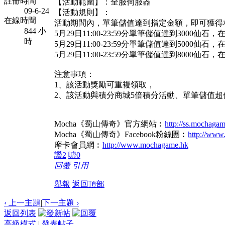
註冊時間
【活動範圍】：全服伺服器
09-6-24
【活動規則】：
在線時間
活動期間內，單筆儲值達到指定金額，即可獲得
844 小
5月29日11:00-23:59分單筆儲值達到3000仙
時
5月29日11:00-23:59分單筆儲值達到5000仙
5月29日11:00-23:59分單筆儲值達到8000仙
注意事項：
1、該活動獎勵可重複領取，
2、該活動與積分商城5倍積分活動、單筆儲值超
Mocha《蜀山傳奇》官方網站︰
http://ss.mochaga
Mocha《蜀山傳奇》Facebook粉絲團︰
http://www
摩卡會員網︰
http://www.mochagame.hk
讚
2
噓
0
回覆
引用
舉報
返回頂部
‹ 上一主題
|
下一主題
›
返回列表
高級模式
|
發表帖子