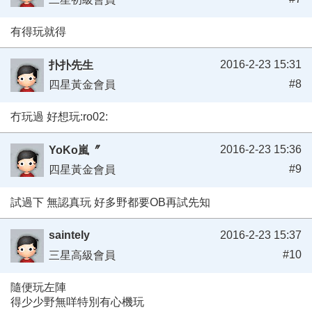
有得玩就得
2016-2-23 15:31
扑扑先生
#8
四星黃金會員
冇玩過 好想玩:ro02:
2016-2-23 15:36
YoKo嵐〞
#9
四星黃金會員
試過下 無認真玩 好多野都要OB再試先知
saintely
2016-2-23 15:37
#10
三星高級會員
隨便玩左陣
得少少野無咩特別有心機玩