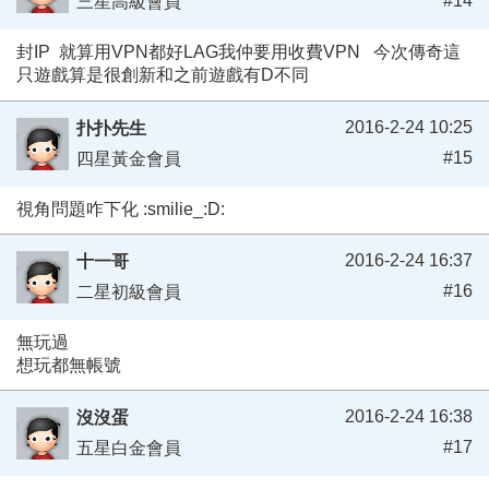
#14
三星高級會員
封IP 就算用VPN都好LAG我仲要用收費VPN 今次傳奇這
只遊戲算是很創新和之前遊戲有D不同
2016-2-24 10:25
扑扑先生
#15
四星黃金會員
視角問題咋下化 :smilie_:D:
2016-2-24 16:37
十一哥
#16
二星初級會員
無玩過
想玩都無帳號
2016-2-24 16:38
沒沒蛋
#17
五星白金會員