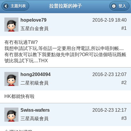
拉普拉斯的神子
主題列表
登入
hopelove79
2016-2-19 18:40
#1
五星白金會員
有冇有玩過TW?
我想申請試下玩,等佢話一定要用台灣電話,所以申唔到帳....
有冇朋友可以教下我要點做先申請到?OR可以借個唔玩既帳
號比我,試下玩....THX
hong2004094
2016-2-23 12:07
#2
二星初級會員
HK都就快有啦
Swiss-wafers
2016-2-23 12:17
#3
三星高級會員