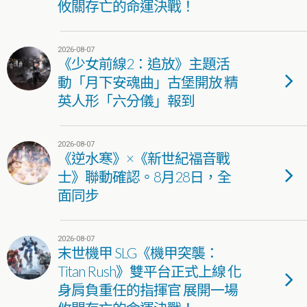
攸關存亡的命運決戰！
2026-08-07
《少女前線2：追放》主題活
動「月下安魂曲」古堡開放 精
英人形「六分儀」報到
2026-08-07
《逆水寒》×《新世紀福音戰
士》聯動確認。8月28日，全
面同步
2026-08-07
末世機甲 SLG《機甲突襲：
Titan Rush》雙平台正式上線 化
身肩負重任的指揮官 展開一場