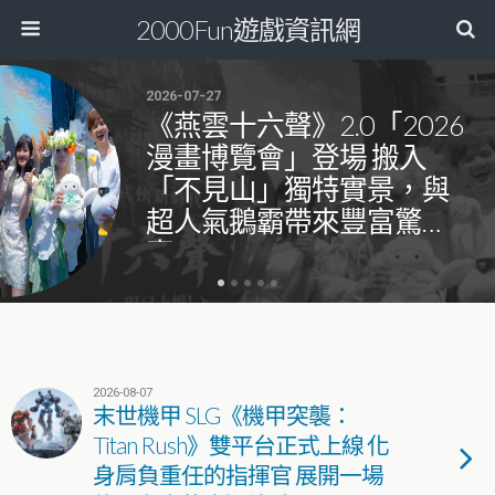
2000Fun遊戲資訊網
2026-07-27
《燕雲十六聲》2.0「2026
漫畫博覽會」登場 搬入
「不見山」獨特實景，與
超人氣鵝霸帶來豐富驚
喜！
2026-08-07
末世機甲 SLG《機甲突襲：
Titan Rush》雙平台正式上線 化
身肩負重任的指揮官 展開一場