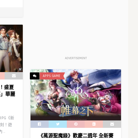
ADVERTISEMENT
APPS GAME
！盛夏
娜」華麗
RPG《新
刻！遊
..
《萬源聖魔錄》歡慶二週年 全新賽