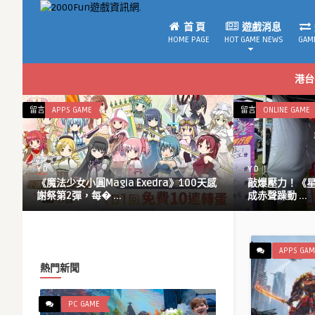
首 頁
遊戲消息
HOME PAGE
HOT GAME NEWS
GAM
港台
在
在
留言功能已關閉
APPS GAME
留言功能已關閉
ONLINE GAME
〈《魔
〈敲
法
爆
少
壓
Y D
Y D
女
力！
動
《魔法少女小圓Magia Exedra》100天感
敲爆壓力！《星城
小
《星
謝祭第2彈，每� ...
成赤聲躁動 ...
圓
城
Magia
Online》
Exedra》
敲
100
泥
APPS GAM
天
馬
熱門新聞
感
大
謝
槌
PC GAME
祭
機