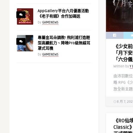
AppGallery平台六月優惠活動
《老子有錢》合作加碼送
by
GAMENEWS
專屬金耳朵調教! 飛利浦打造輕
型高續航力、降噪Pro級無線耳
《少女前
罩式耳機
「月下安
by
GAMENEWS
「六分儀
Written by
Y 
由沛羽數位
略 RPG《
放全新主題
8 月 7, 20
《RO仙
Class