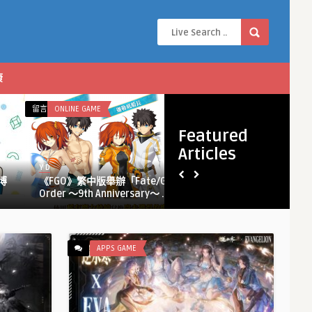
康
在
在
留言功能已關閉
ONLINE GAME
留言功能已關閉
APPS GAME
〈《FGO》
〈超
Featured
繁
自
Articles
中
然
Y D
Y D
版
都
博
《FGO》繁中版舉辦「Fate/Grand
超自然都市開
舉
市
Order ～9th Anniversary～ ...
公測 本日� ...
辦
開
「Fate/Grand
放
Order ～
世
9th
界
APPS GAME
Anniversary
RPG《異
～」
環》
限
全
定
平