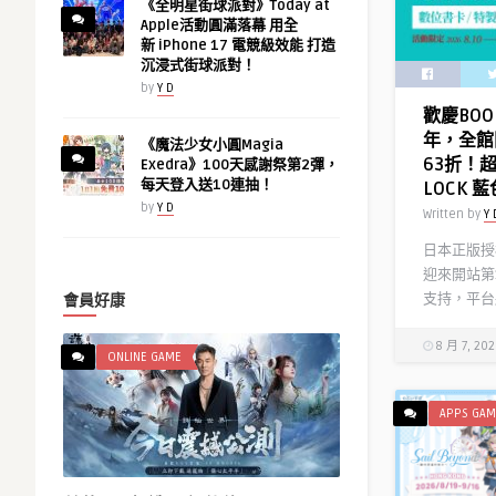
《全明星街球派對》Today at
Apple活動圓滿落幕 用全
新 iPhone 17 電競級效能 打造
沉浸式街球派對！
by
Y D
歡慶BOO
年，全館
《魔法少女小圓Magia
63折！
Exedra》100天感謝祭第2彈，
每天登入送10連抽！
LOCK
by
Y D
Written by
Y 
日本正版授權
迎來開站第
支持，平台將
會員好康
8 月 7, 20
ONLINE GAME
APPS GAM