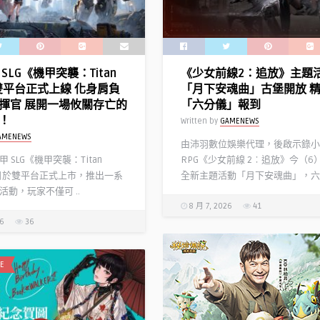
精
選
得
獎
SLG《機甲突襲：Titan
《少女前線2：追放》主題
作
》雙平台正式上線 化身肩負
「月下安魂曲」古堡開放 
享
揮官 展開一場攸關存亡的
「六分儀」報到
10
！
Written by
GAMENEWS
倍
AMENEWS
點
由沛羽數位娛樂代理，後啟示錄小
數
 SLG《機甲突襲：Titan
RPG《少女前線 2︰追放》今（6
回
今日於雙平台正式上市，推出一系
全新主題活動「月下安魂曲」，六 .
饋〉
活動，玩家不僅可 ..
中
8 月 7, 2026
41
26
36
E