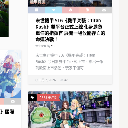
慶
角
典」
色
即
「娜
末世機甲 SLG《機甲突襲：Titan
將
娜
Rush》雙平台正式上線 化身肩負
開
莉」
重任的指揮官 展開一場攸關存亡的
幕！〉
情
命運決戰！
中
報〉
Written by
Y D
中
末世生存機甲 SLG《機甲突襲：Titan
Rush》今日於雙平台正式上市，推出一系
列歡慶上市活動，玩家不僅可 ..
8 月 7, 2026
42
APPS GAME
樂章》國際