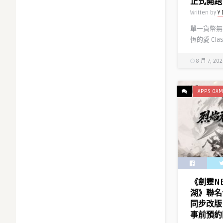
正式開跑
Written by
Y 
單一貨幣無
恆的愛 Cla
8 月 7, 20
APPS GAM
《劍靈N
湖》聯名
同步改版
事前預約