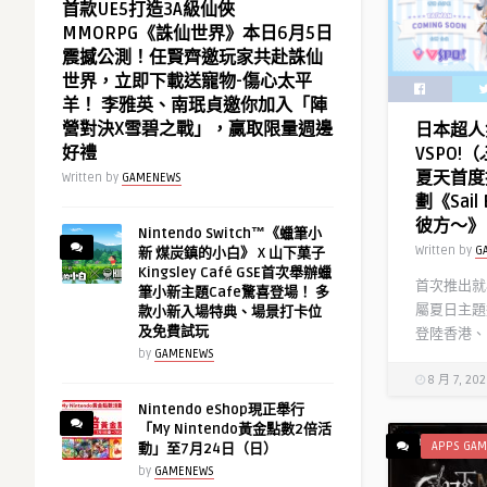
首款UE5打造3A級仙俠
MMORPG《誅仙世界》本日6月5日
震撼公測！任賢齊邀玩家共赴誅仙
世界，立即下載送寵物-傷心太平
羊！ 李雅英、南珉貞邀你加入「陣
營對決X雪碧之戰」，贏取限量週邊
日本超人氣
好禮
VSPO
夏天首度
Written by
GAMENEWS
劃《Sai
彼方～》
Nintendo Switch™《蠟筆小
Written by
G
新 煤炭鎮的小白》 X 山下菓子
Kingsley Café GSE首次舉辦蠟
首次推出就
筆小新主題Cafe驚喜登場！ 多
屬夏日主題
款小新入場特典、場景打卡位
及免費試玩
登陸香港、
by
GAMENEWS
8 月 7, 20
Nintendo eShop現正舉行
「My Nintendo黃金點數2倍活
APPS GAM
動」至7月24日（日）
by
GAMENEWS