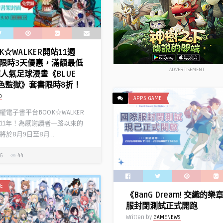
K☆WALKER開站11週
限時3天優惠，滿額最低
ADVERTISEMENT
超人氣足球漫畫《BLUE
 藍色監獄》套書限時8折！
D
APPS GAME
電子書平台BOOK☆WALKER
11年！為感謝讀者一路以來的
於8月9日至8月 ..
26
44
E
《BanG Dream! 交織的
服封閉測試正式開跑
Written by
GAMENEWS