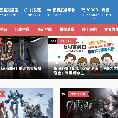
遊戲交易區
討論區
網頁遊戲平台
2000Fun商城
E EXCHANGE
COMMUNITY
PLAY GAME
ONLINE SHOPPING MALL
手遊
日本手遊
事前登錄
電競消息
線上遊戲
會員好
在
留言功能已關閉
WEB GAME
〈追
漫
必
Y D
看！
Online》敲泥馬大槌機
追漫必看！BOOK☆WALKER「漫畫大賞
BOOK☆WALKER「漫
覽會」登場 精� ...
畫
大
賞
博
E
APPS GAME
覽
會」
登
場