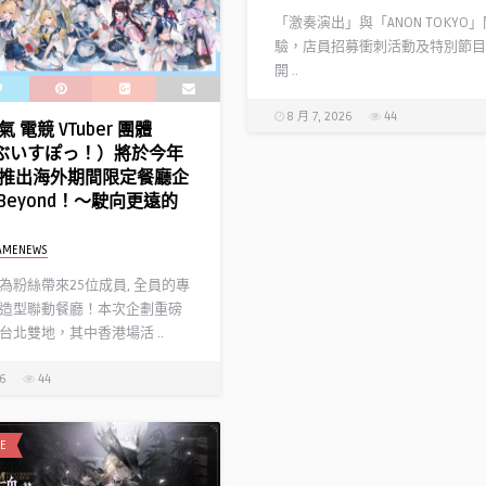
「激奏演出」與「ANON TOKYO
驗，店員招募衝刺活動及特別節目
開 ..
8 月 7, 2026
44
 電競 VTuber 團體
!（ぶいすぽっ！）將於今年
推出海外期間限定餐廳企
l Beyond！～駛向更遠的
AMENEWS
為粉絲帶來25位成員, 全員的專
造型聯動餐廳！本次企劃重磅
台北雙地，其中香港場活 ..
26
44
E