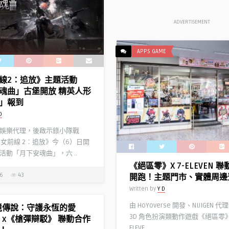
ADVERTISEMENT
APPS GAME
線2：追放》主題活動
魂曲」古堡開放 精英人形
」報到
D
娛樂代理，後啟示錄小隊戰
少女前線 2︰追放》今（6）日開
活動「月下安魂曲」，六 ..
《絕區零》X 7-ELEVEN 
26
43
開跑！主題門市、實體周邊
Written by
Y D
由 HoYoverse 開發、NIJIGEN 
境傳說：守護永恆的愛
3D 角色扮演類動作遊戲《絕區零》
ic》x《槍彈辯駁》 聯動合作
ELEVE ..