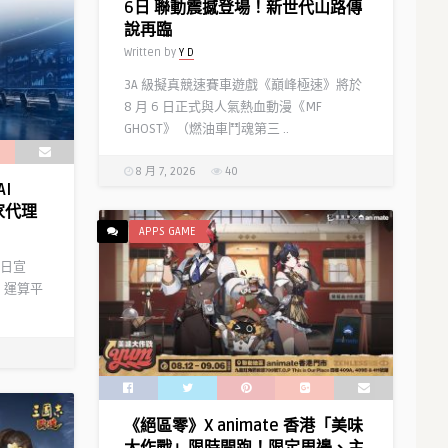
6日 聯動震撼登場！新世代山路傳
說再臨
Written by
Y D
3A 級擬真競速賽車遊戲《巔峰極速》將於
8 月 6 日正式與人氣熱血動漫《MF
GHOST》（燃油車鬥魂第三 ..
8 月 7, 2026
40
I
家代理
APPS GAME
）今日宣
 運算平
《絕區零》X animate 香港「美味
大作戰」限時開跑！限定周邊、主