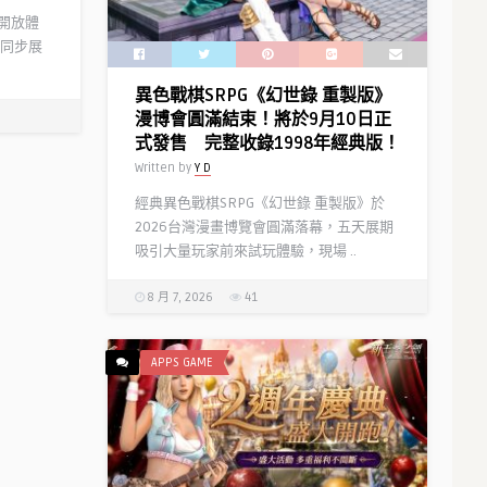
」開放體
同步展
異色戰棋SRPG《幻世錄 重製版》
漫博會圓滿結束！將於9月10日正
式發售 完整收錄1998年經典版！
Written by
Y D
經典異色戰棋SRPG《幻世錄 重製版》於
2026台灣漫畫博覽會圓滿落幕，五天展期
吸引大量玩家前來試玩體驗，現場 ..
8 月 7, 2026
41
APPS GAME