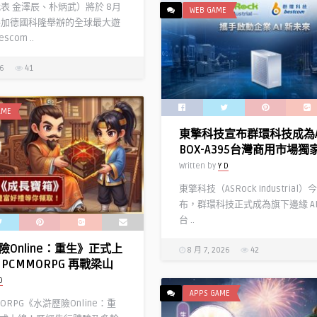
代表 金澤辰、朴炳武）將於 8月
WEB GAME
參加德國科隆舉辦的全球最大遊
com ..
26
41
AME
東擎科技宣布群環科技成為A
BOX-A395台灣商用市場獨
Written by
Y D
東擎科技（ASRock Industrial
布，群環科技正式成為旗下邊緣 AI
台 ..
險Online：重生》正式上
8 月 7, 2026
42
PCMMORPG 再戰梁山
D
APPS GAME
MORPG《水滸歷險Online：重