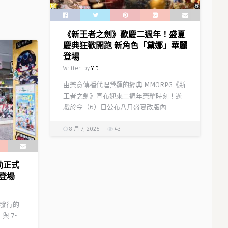
《新王者之劍》歡慶二週年！盛夏
慶典狂歡開跑 新角色「黛娜」華麗
登場
Written by
Y D
由樂意傳播代理營運的經典 MMORPG《新
王者之劍》宣布迎來二週年榮耀時刻！遊
戲於今（6）日公布八月盛夏改版內 ..
8 月 7, 2026
43
聯動正式
登場
代理發行的
與 7-