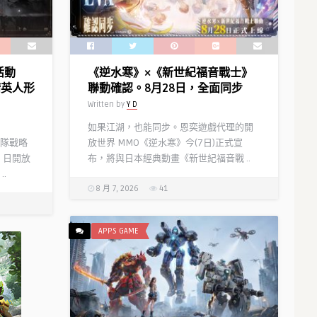
從
台
者
公
「太
測
空
本
活動
《逆水寒》×《新世紀福音戰士》
埃
日
精英人形
聯動確認。8月28日，全面同步
列
正
Written by
Y D
什
式
基
開
如果江湖，也能同步。恩奕遊戲代理的開
伽
啟！
隊戰略
放世界 MMO《逆水寒》今(7日)正式宣
勒」
同
）日開放
布，將與日本經典動畫《新世紀福音戰 ..
正
步
.
式
釋
8 月 7, 2026
41
實
出
裝！
公
「迦
測
APPS GAME
勒
福
底
利
九
及
週
人
年
氣