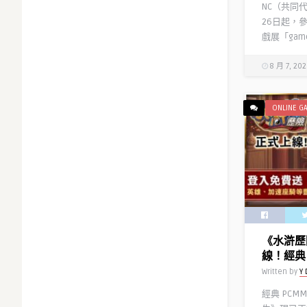
NC（共同
26日起，
戲展「games
8 月 7, 20
ONLINE G
《水滸歷
線！經典 
Written by
Y 
經典 PCM