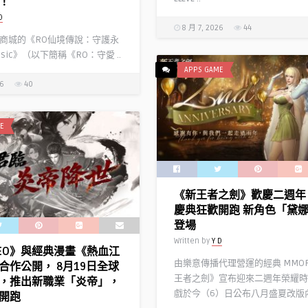
！
D
8 月 7, 2026
44
商城的《RO仙境傳說：守護永
ssic》（以下簡稱《RO：守愛 ..
APPS GAME
26
40
E
《新王者之劍》歡慶二週年
慶典狂歡開跑 新角色「黛
登場
Written by
Y D
EO》與經典漫畫《熱血江
由樂意傳播代理營運的經典 MMO
合作公開， 8月19日全球
王者之劍》宣布迎來二週年榮耀時
，推出新職業「炎帝」，
戲於今（6）日公布八月盛夏改版內 
開跑