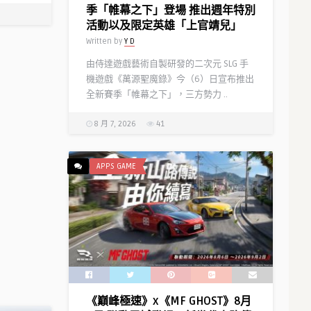
季「帷幕之下」登場 推出週年特別
活動以及限定英雄「上官靖兒」
Written by
Y D
由侍達遊戲藝術自製研發的二次元 SLG 手
機遊戲《萬源聖魔錄》今（6）日宣布推出
全新賽季「帷幕之下」，三方勢力 ..
8 月 7, 2026
41
APPS GAME
《巔峰極速》x《MF GHOST》8月