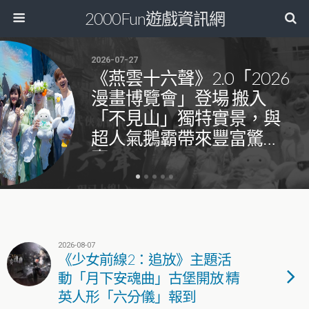
2000Fun遊戲資訊網
2026-07-27
《燕雲十六聲》2.0「2026
漫畫博覽會」登場 搬入
「不見山」獨特實景，與
超人氣鵝霸帶來豐富驚
喜！
2026-08-07
《少女前線2：追放》主題活
動「月下安魂曲」古堡開放 精
英人形「六分儀」報到