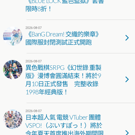
《BLUE LOCK 藍色監獄》套書
限時8折！
2026-08-07
《BanG Dream! 交織的樂章》
國際服封閉測試正式開跑
2026-08-07
異色戰棋SRPG《幻世錄 重製
版》漫博會圓滿結束！將於9
月10日正式發售 完整收錄
1998年經典版！
2026-08-07
日本超人氣 電競 VTuber 團體
VSPO!（ぶいすぽっ！）將於
今年夏天首度推出海外期間限