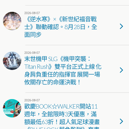
2026-08-07
《逆水寒》×《新世紀福音戰
士》聯動確認。8月28日，全
面同步
2026-08-07
末世機甲 SLG《機甲突襲：
Titan Rush》雙平台正式上線 化
身肩負重任的指揮官 展開一場
攸關存亡的命運決戰！
2026-08-07
歡慶BOOK☆WALKER開站11
週年，全館限時3天優惠，滿
額最低63折！超人氣足球漫畫