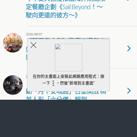
定餐廳企劃《Sail Beyond！～
駛向更遠的彼方～》
2026-08-07
《新王者之劍》歡慶二週年！
盛夏慶典狂歡開跑 新角色「黛
娜」華麗登場
2026-08-07
《少女前線2：追放》主題活
動「月下安魂曲」古堡開放 精
英人形「六分儀」報到
2026-08-07
《絕區零》X 7-ELEVEN 聯動正
式開跑！主題門市、實體周邊