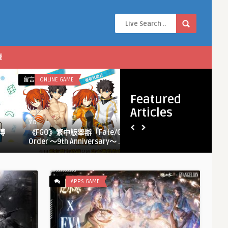
康
在
在
留言功能已關閉
ONLINE GAME
留言功能已關閉
APPS GAME
〈《FGO》
〈超
Featured
繁
自
Articles
中
然
Y D
Y D
版
都
博
《FGO》繁中版舉辦「Fate/Grand
超自然都市開
舉
市
Order ～9th Anniversary～ ...
公測 本日� ...
辦
開
「Fate/Grand
放
Order ～
世
9th
界
APPS GAME
Anniversary
RPG《異
～」
環》
限
全
定
平