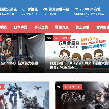
遊戲交易區
討論區
網頁遊戲平台
2000Fun商城
E EXCHANGE
COMMUNITY
PLAY GAME
ONLINE SHOPPING MALL
手遊
日本手遊
事前登錄
電競消息
線上遊戲
會員好
在
留言功能已關閉
WEB GAME
〈追
漫
必
Y D
看！
Online》敲泥馬大槌機
追漫必看！BOOK☆WALKER「漫畫大賞
BOOK☆WALKER「漫
覽會」登場 精� ...
畫
大
賞
博
E
APPS GAME
覽
會」
登
場