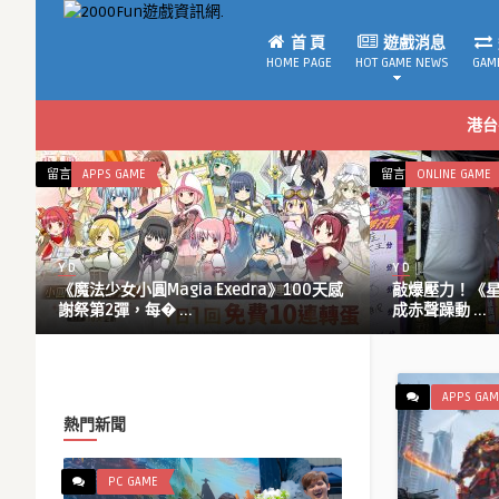
首 頁
遊戲消息
HOME PAGE
HOT GAME NEWS
GAM
港台
在
在
留言功能已關閉
APPS GAME
留言功能已關閉
ONLINE GAME
〈《魔
〈敲
法
爆
少
壓
Y D
Y D
女
力！
動
《魔法少女小圓Magia Exedra》100天感
敲爆壓力！《星城
小
《星
謝祭第2彈，每� ...
成赤聲躁動 ...
圓
城
Magia
Online》
Exedra》
敲
100
泥
APPS GAM
天
馬
熱門新聞
感
大
謝
槌
PC GAME
祭
機