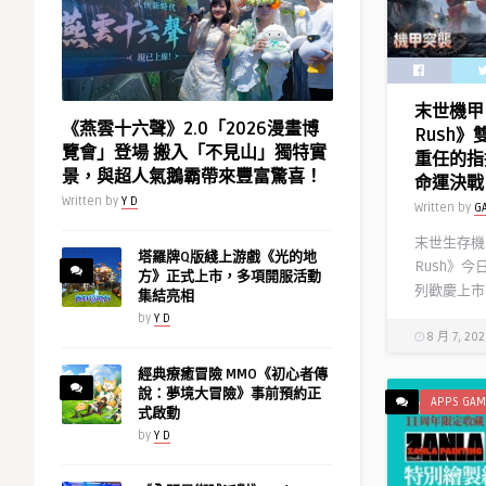
第
成
2
赤
彈，
聲
每
躁
末世機甲 
天
動
《燕雲十六聲》2.0「2026漫畫博
Rush
登
最
覽會」登場 搬入「不見山」獨特實
重任的指
入
狂
景，與超人氣鵝霸帶來豐富驚喜！
命運決戰
送
亮
Written by
Y D
Written by
G
10
點〉
連
中
末世生存機甲
抽！〉
塔羅牌Q版綫上游戲《光的地
Rush》
方》正式上市，多項開服活動
中
列歡慶上市
集結亮相
by
Y D
8 月 7, 20
經典療癒冒險 MMO《初心者傳
說：夢境大冒險》事前預約正
APPS GAM
式啟動
by
Y D