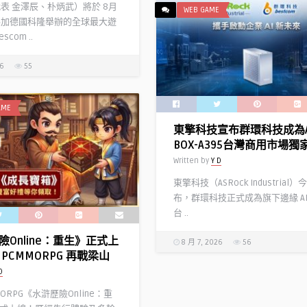
代表 金澤辰、朴炳武）將於 8月
WEB GAME
參加德國科隆舉辦的全球最大遊
com ..
26
55
AME
東擎科技宣布群環科技成為A
BOX-A395台灣商用市場獨
Written by
Y D
東擎科技（ASRock Industrial
布，群環科技正式成為旗下邊緣 AI
台 ..
險Online：重生》正式上
8 月 7, 2026
56
PCMMORPG 再戰梁山
D
MORPG《水滸歷險Online：重