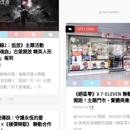
ADVERTISEMENT
APPS GAME
線2：追放》主題活動
魂曲」古堡開放 精英人形
」報到
D
娛樂代理，後啟示錄小隊戰
少女前線 2︰追放》今（6）日開
活動「月下安魂曲」，六 ..
《絕區零》X 7-ELEVEN 
26
57
開跑！主題門市、實體周邊
Written by
Y D
由 HoYoverse 開發、NIJIGEN 
境傳說：守護永恆的愛
3D 角色扮演類動作遊戲《絕區零》
ic》x《槍彈辯駁》 聯動合作
ELEVE ..