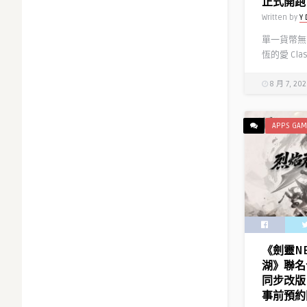
正式開跑
Written by
Y 
單一貨幣無
恆的愛 Cla
8 月 7, 20
APPS GAM
《劍靈N
湖》聯名
同步改版
事前預約