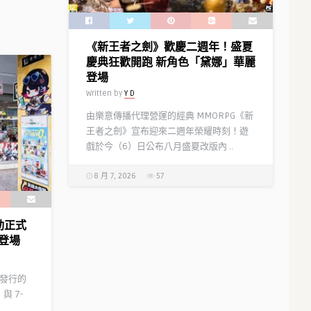
《新王者之劍》歡慶二週年！盛夏
慶典狂歡開跑 新角色「黛娜」華麗
登場
Written by
Y D
由樂意傳播代理營運的經典 MMORPG《新
王者之劍》宣布迎來二週年榮耀時刻！遊
戲於今（6）日公布八月盛夏改版內 ..
8 月 7, 2026
57
聯動正式
登場
代理發行的
與 7-