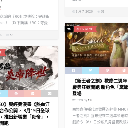
！
D
8 月 7, 2026
58
商城的《RO仙境傳說：守護永
ssic》（以下簡稱《RO：守愛 ..
APPS GAME
26
55
E
《新王者之劍》歡慶二週年
慶典狂歡開跑 新角色「黛
登場
Written by
Y D
EO》與經典漫畫《熱血江
由樂意傳播代理營運的經典 MMO
合作公開， 8月19日全球
王者之劍》宣布迎來二週年榮耀時
，推出新職業「炎帝」，
戲於今（6）日公布八月盛夏改版內 
開跑