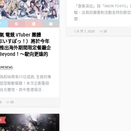
「激奏演出」與「ANON TOKYO
驗，店員招募衝刺活動及特別節目
開 ..
8 月 7, 2026
58
 電競 VTuber 團體
!（ぶいすぽっ！）將於今年
推出海外期間限定餐廳企
l Beyond！～駛向更遠的
AMENEWS
為粉絲帶來25位成員, 全員的專
造型聯動餐廳！本次企劃重磅
台北雙地，其中香港場活 ..
26
58
E