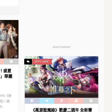
ADVERTISEMENT
APPS GAME
！盛夏
娜」華麗
RPG《新
刻！遊
..
《萬源聖魔錄》歡慶二週年 全新賽