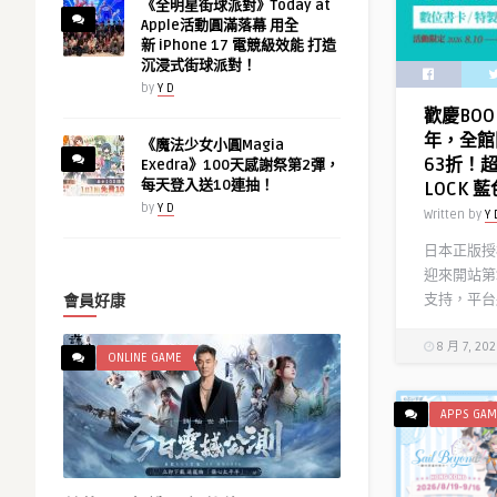
《全明星街球派對》Today at
Apple活動圓滿落幕 用全
新 iPhone 17 電競級效能 打造
沉浸式街球派對！
by
Y D
歡慶BOO
年，全館
《魔法少女小圓Magia
63折！
Exedra》100天感謝祭第2彈，
每天登入送10連抽！
LOCK
by
Y D
Written by
Y 
日本正版授權
迎來開站第
支持，平台將
會員好康
8 月 7, 20
ONLINE GAME
APPS GAM