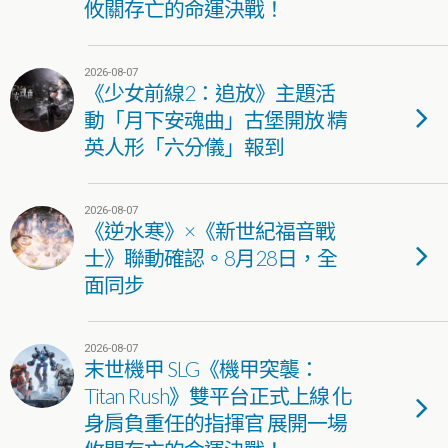
攸關存亡的命運決戰！
2026-08-07
《少女前線2：追放》主題活
動「月下安魂曲」古堡開放 精
英人形「六分儀」報到
2026-08-07
《逆水寒》×《新世紀福音戰
士》聯動確認。8月28日，全
面同步
2026-08-07
末世機甲 SLG《機甲突襲：
Titan Rush》雙平台正式上線 化
身肩負重任的指揮官 展開一場