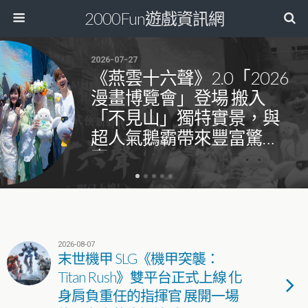
2000Fun遊戲資訊網
2026-07-27
《燕雲十六聲》2.0「2026
漫畫博覽會」登場 搬入
「不見山」獨特實景，與
超人氣鵝霸帶來豐富驚
喜！
2026-08-07
末世機甲 SLG《機甲突襲：
Titan Rush》雙平台正式上線 化
身肩負重任的指揮官 展開一場