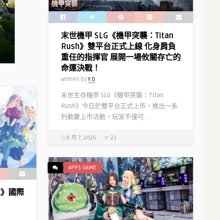
慶
典」
即
末世機甲 SLG《機甲突襲：Titan
將
Rush》雙平台正式上線 化身肩負
開
重任的指揮官 展開一場攸關存亡的
幕！〉
命運決戰！
中
Written by
Y D
末世生存機甲 SLG《機甲突襲：Titan
Rush》今日於雙平台正式上市，推出一系
列歡慶上市活動，玩家不僅可 ..
8 月 7, 2026
23
APPS GAME
樂章》國際