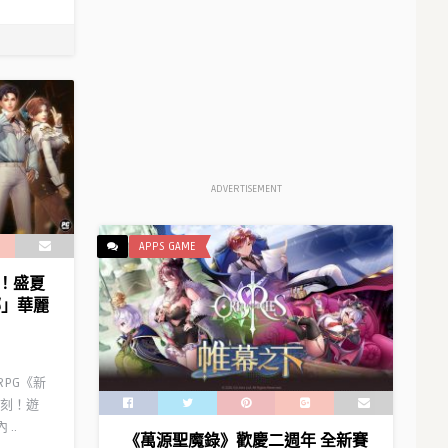
ADVERTISEMENT
APPS GAME
！盛夏
娜」華麗
RPG《新
刻！遊
..
《萬源聖魔錄》歡慶二週年 全新賽