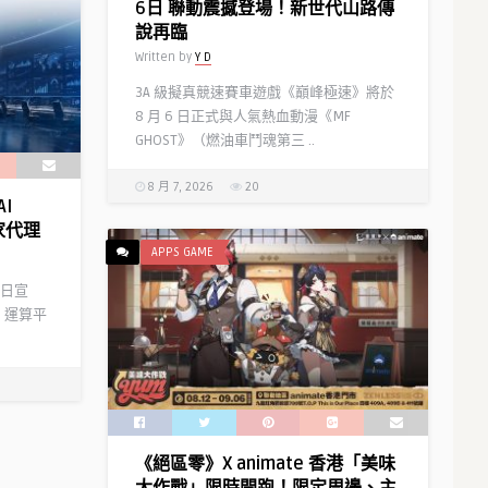
6日 聯動震撼登場！新世代山路傳
說再臨
Written by
Y D
3A 級擬真競速賽車遊戲《巔峰極速》將於
8 月 6 日正式與人氣熱血動漫《MF
GHOST》（燃油車鬥魂第三 ..
8 月 7, 2026
20
I
家代理
APPS GAME
）今日宣
 運算平
《絕區零》X animate 香港「美味
大作戰」限時開跑！限定周邊、主