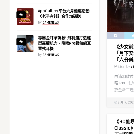
AppGallery平台六月優惠活動
《老子有錢》合作加碼送
by
GAMENEWS
專屬金耳朵調教! 飛利浦打造輕
型高續航力、降噪Pro級無線耳
《少女前
罩式耳機
「月下安
by
GAMENEWS
「六分儀
Written by
Y 
由沛羽數位
略 RPG《
放全新主題
8 月 7, 20
《RO仙
Class