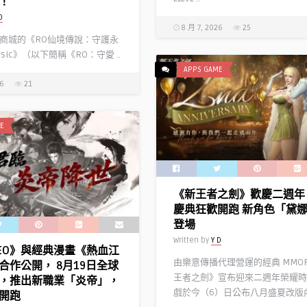
！
D
8 月 7, 2026
25
商城的《RO仙境傳說：守護永
ssic》（以下簡稱《RO：守愛 ..
APPS GAME
26
21
E
《新王者之劍》歡慶二週年
慶典狂歡開跑 新角色「黛
登場
Written by
Y D
EO》與經典漫畫《熱血江
由樂意傳播代理營運的經典 MMO
合作公開， 8月19日全球
王者之劍》宣布迎來二週年榮耀時
，推出新職業「炎帝」，
戲於今（6）日公布八月盛夏改版內 
開跑