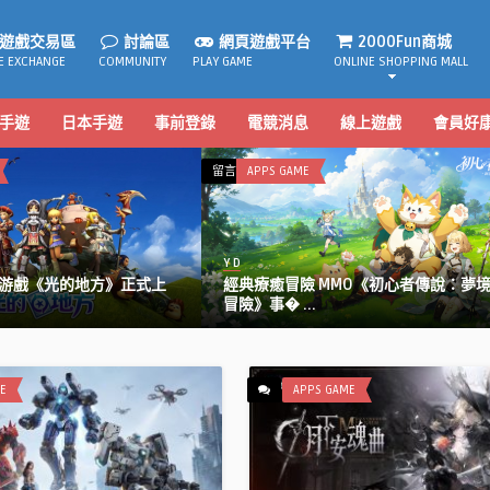
遊戲交易區
討論區
網頁遊戲平台
2000Fun商城
E EXCHANGE
COMMUNITY
PLAY GAME
ONLINE SHOPPING MALL
手遊
日本手遊
事前登錄
電競消息
線上遊戲
會員好
在
在
言功能已關閉
ONLINE GAME
留言功能已關閉
WEB GAME
〈敲
〈追
爆
漫
壓
必
 D
Y D
力！
看！
敲爆壓力！《星城Online》敲泥馬大槌機
追漫必看！BOOK☆WAL
《星
BOOK☆WALKER「漫
成赤聲躁動 ...
覽會」登場 精� ...
城
畫
Online》
大
敲
賞
泥
博
E
APPS GAME
馬
覽
大
會」
槌
登
機
場