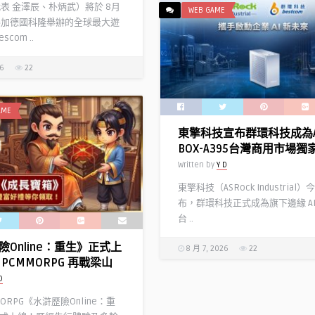
代表 金澤辰、朴炳武）將於 8月
WEB GAME
參加德國科隆舉辦的全球最大遊
com ..
26
22
AME
東擎科技宣布群環科技成為A
BOX-A395台灣商用市場獨
Written by
Y D
東擎科技（ASRock Industrial
布，群環科技正式成為旗下邊緣 AI
台 ..
險Online：重生》正式上
8 月 7, 2026
22
PCMMORPG 再戰梁山
D
MORPG《水滸歷險Online：重