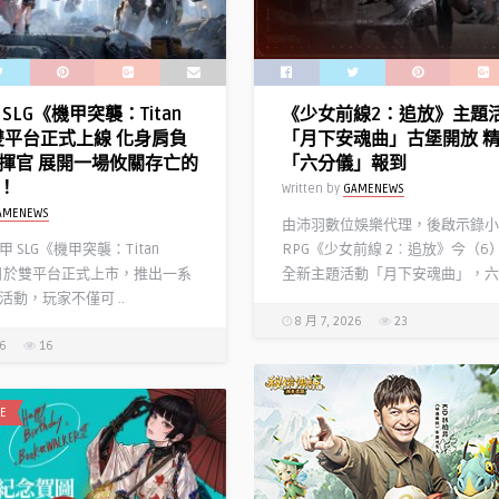
成
精
赤
選
聲
得
躁
獎
SLG《機甲突襲：Titan
《少女前線2：追放》主題
動
作
》雙平台正式上線 化身肩負
「月下安魂曲」古堡開放 
最
享
揮官 展開一場攸關存亡的
「六分儀」報到
狂
10
！
Written by
GAMENEWS
亮
倍
AMENEWS
點〉
點
由沛羽數位娛樂代理，後啟示錄小
中
數
 SLG《機甲突襲：Titan
RPG《少女前線 2︰追放》今（6
回
今日於雙平台正式上市，推出一系
全新主題活動「月下安魂曲」，六 .
饋〉
活動，玩家不僅可 ..
中
8 月 7, 2026
23
26
16
E