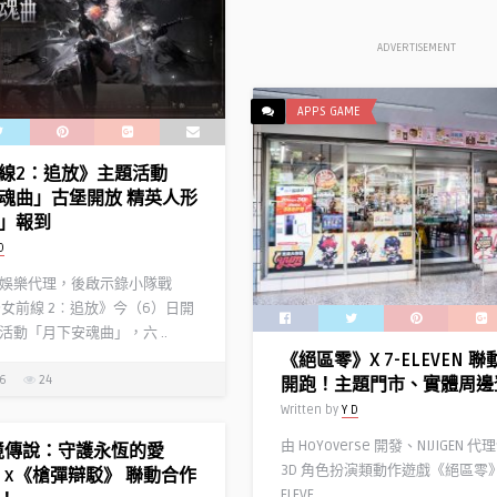
ADVERTISEMENT
APPS GAME
線2：追放》主題活動
魂曲」古堡開放 精英人形
」報到
D
娛樂代理，後啟示錄小隊戰
少女前線 2︰追放》今（6）日開
活動「月下安魂曲」，六 ..
《絕區零》X 7-ELEVEN 
26
24
開跑！主題門市、實體周邊
Written by
Y D
由 HoYoverse 開發、NIJIGEN 
境傳說：守護永恆的愛
3D 角色扮演類動作遊戲《絕區零》
ic》x《槍彈辯駁》 聯動合作
ELEVE ..