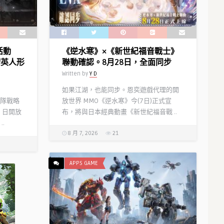
從
者
「太
空
活動
《逆水寒》×《新世紀福音戰士》
埃
精英人形
聯動確認。8月28日，全面同步
列
Written by
Y D
什
基
如果江湖，也能同步。恩奕遊戲代理的開
伽
隊戰略
放世界 MMO《逆水寒》今(7日)正式宣
勒」
）日開放
布，將與日本經典動畫《新世紀福音戰 ..
正
.
式
8 月 7, 2026
21
實
裝！
「迦
APPS GAME
勒
底
九
週
年