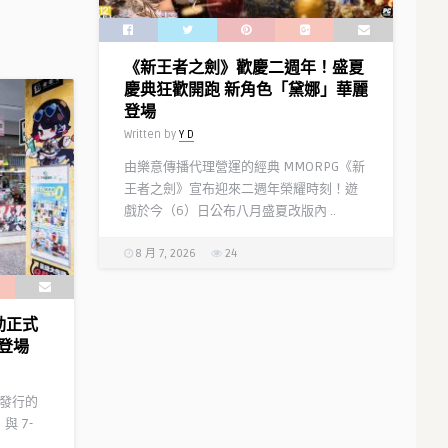
《新王者之劍》歡慶二週年！盛夏
慶典狂歡開跑 新角色「黛娜」華麗
登場
Written by
Y D
由樂意傳播代理營運的經典 MMORPG《新
王者之劍》宣布迎來二週年榮耀時刻！遊
戲於今（6）日公布八月盛夏改版內 ..
8 月 7, 2026
24
聯動正式
登場
代理發行的
與 7-