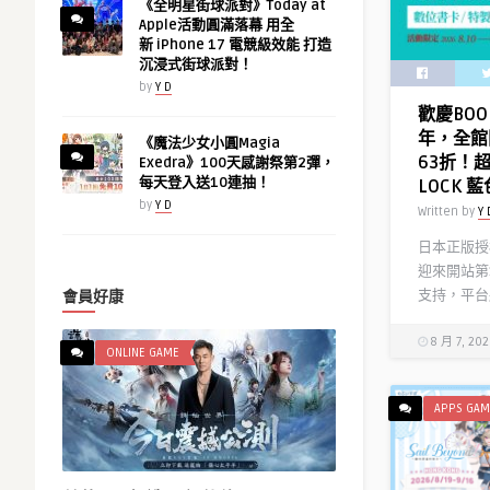
《全明星街球派對》Today at
Apple活動圓滿落幕 用全
新 iPhone 17 電競級效能 打造
沉浸式街球派對！
by
Y D
歡慶BOO
年，全館
《魔法少女小圓Magia
63折！
Exedra》100天感謝祭第2彈，
每天登入送10連抽！
LOCK
by
Y D
Written by
Y 
日本正版授權
迎來開站第
支持，平台將
會員好康
8 月 7, 20
ONLINE GAME
APPS GAM