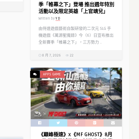
季「帷幕之下」登場 推出週年特別
活動以及限定英雄「上官靖兒」
Written by
Y D
由侍達遊戲藝術自製研發的二次元 SLG 手
機遊戲《萬源聖魔錄》今（6）日宣布推出
全新賽季「帷幕之下」，三方勢力 ..
8 月 7, 2026
22
APPS GAME
《巔峰極速》x《MF GHOST》8月