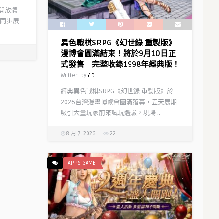
」開放體
同步展
異色戰棋SRPG《幻世錄 重製版》
漫博會圓滿結束！將於9月10日正
式發售 完整收錄1998年經典版！
Written by
Y D
經典異色戰棋SRPG《幻世錄 重製版》於
2026台灣漫畫博覽會圓滿落幕，五天展期
吸引大量玩家前來試玩體驗，現場 ..
8 月 7, 2026
22
APPS GAME