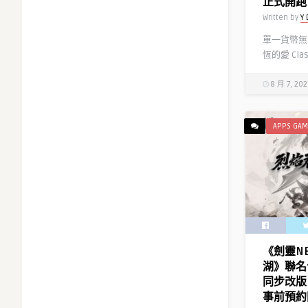
正式開跑
Written by
Y 
單一貨幣無
恆的愛 Cla
8 月 7, 20
APPS GAM
《劍靈N
湖》聯名
同步改版
事前預約