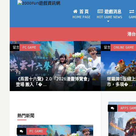
首 頁
遊戲消息
HOME PAGE
HOT GAME NEWS
GAM
港台
在
留言功能已關閉
APPS GAME
留
〈《魔
法
少
Y D
Y
女
at Apple活動
《魔法少女小圓Magia Exedra》100天感
小
謝祭第2彈，每� ...
圓
Magia
Exedra》
100
APPS GAM
天
熱門新聞
感
謝
PC GAME
祭