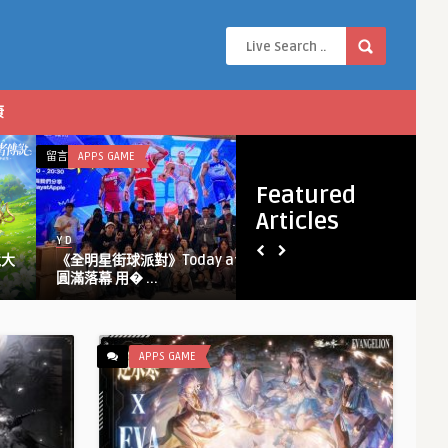
康
在
留言功能已關閉
ONLINE GAME
留
〈《FGO》
Featured
繁
Articles
中
Y D
版
KER「漫畫大賞博
《FGO》繁中版舉辦「Fate/Grand
舉
Order ～9th Anniversary～ ...
辦
「Fate/Grand
Order ～
9th
APPS GAME
Anniversary
～」
限
定