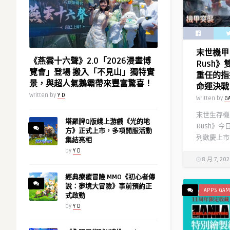
第
2
彈，
每
末世機甲 
天
《燕雲十六聲》2.0「2026漫畫博
Rush
登
覽會」登場 搬入「不見山」獨特實
重任的指
入
景，與超人氣鵝霸帶來豐富驚喜！
命運決戰
送
Written by
Y D
Written by
G
10
連
末世生存機甲
塔羅牌Q版綫上游戲《光的地
抽！〉
Rush》
方》正式上市，多項開服活動
中
列歡慶上市
集結亮相
by
Y D
8 月 7, 20
經典療癒冒險 MMO《初心者傳
說：夢境大冒險》事前預約正
APPS GAM
式啟動
by
Y D