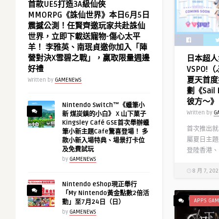
首款UE5打造3A級仙俠
MMORPG《誅仙世界》本日6月5日
震撼公測！任賢齊邀玩家共赴誅仙
世界，立即下載送寵物-傷心太平
羊！ 李雅英、南珉貞邀你加入「陣
營對決X雪碧之戰」，贏取限量週邊
日本超人氣
好禮
VSPO
夏天首度
Written by
GAMENEWS
劃《Sai
彼方～》
Nintendo Switch™《蠟筆小
Written by
G
新 煤炭鎮的小白》 X 山下菓子
Kingsley Café GSE首次舉辦蠟
首次推出就
筆小新主題Cafe驚喜登場！ 多
屬夏日主題
款小新入場特典、場景打卡位
及免費試玩
登陸香港、
by
GAMENEWS
8 月 7, 20
Nintendo eShop現正舉行
「My Nintendo黃金點數2倍活
APPS GAM
動」至7月24日（日）
by
GAMENEWS