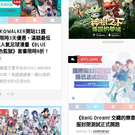
K☆WALKER開站11週
限時3天優惠，滿額最低
ADVERTISEMENT
超人氣足球漫畫《BLUE
 藍色監獄》套書限時8折！
D
APPS GAME
電子書平台BOOK☆WALKER
11年！為感謝讀者一路以來的
於8月9日至8月 ..
26
25
E
《BanG Dream! 交織的
服封閉測試正式開跑
Written by
GAMENEWS