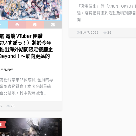
「激奏演出」與「ANON TOKYO
驗，店員招募衝刺活動及特別節目
開 ..
8 月 7, 2026
26
 電競 VTuber 團體
!（ぶいすぽっ！）將於今年
推出海外期間限定餐廳企
l Beyond！～駛向更遠的
AMENEWS
為粉絲帶來25位成員, 全員的專
造型聯動餐廳！本次企劃重磅
台北雙地，其中香港場活 ..
26
26
E