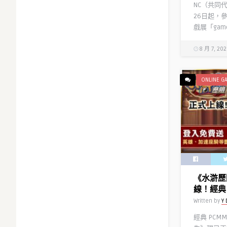
NC（共同
26日起，
戲展「games
8 月 7, 20
ONLINE G
《水滸歷
線！經典 
Written by
Y 
經典 PCM