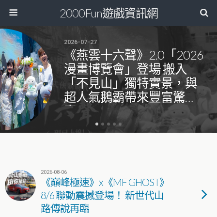
2000Fun遊戲資訊網
2026-07-27
《燕雲十六聲》2.0「2026
漫畫博覽會」登場 搬入
「不見山」獨特實景，與
超人氣鵝霸帶來豐富驚
喜！
2026-08-06
《巔峰極速》x《MF GHOST》
8/6 聯動震撼登場！ 新世代山
路傳說再臨