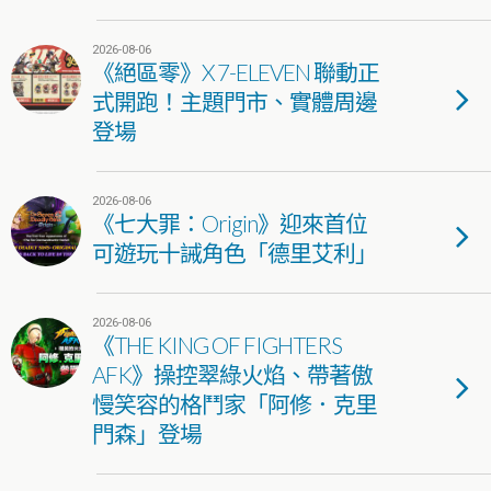
2026-08-06
《絕區零》X 7-ELEVEN 聯動正
式開跑！主題門市、實體周邊
登場
2026-08-06
《七大罪：Origin》迎來首位
可遊玩十誡角色「德里艾利」
2026-08-06
《THE KING OF FIGHTERS
AFK》操控翠綠火焰、帶著傲
慢笑容的格鬥家「阿修．克里
門森」登場