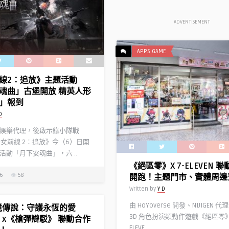
ADVERTISEMENT
APPS GAME
線2：追放》主題活動
魂曲」古堡開放 精英人形
」報到
D
娛樂代理，後啟示錄小隊戰
少女前線 2︰追放》今（6）日開
活動「月下安魂曲」，六 ..
《絕區零》X 7-ELEVEN 
26
58
開跑！主題門市、實體周邊
Written by
Y D
由 HoYoverse 開發、NIJIGEN 
境傳說：守護永恆的愛
3D 角色扮演類動作遊戲《絕區零》
ic》x《槍彈辯駁》 聯動合作
ELEVE ..