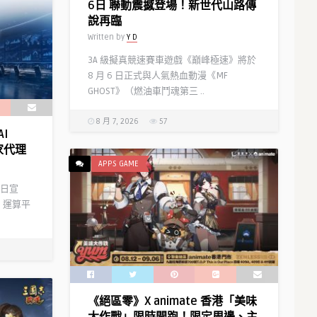
6日 聯動震撼登場！新世代山路傳
說再臨
Written by
Y D
3A 級擬真競速賽車遊戲《巔峰極速》將於
8 月 6 日正式與人氣熱血動漫《MF
GHOST》（燃油車鬥魂第三 ..
8 月 7, 2026
57
I
家代理
APPS GAME
）今日宣
 運算平
《絕區零》X animate 香港「美味
大作戰」限時開跑！限定周邊、主