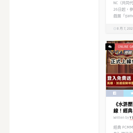
NC（共同
26日起，
戲展「games
8 月 7, 20
ONLINE G
《水滸歷
線！經典 
Written by
Y 
經典 PCM