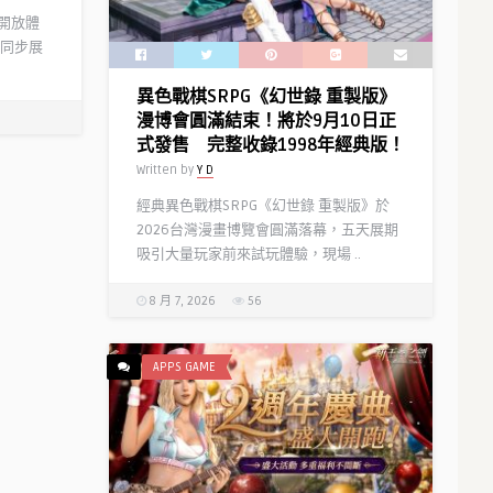
」開放體
同步展
異色戰棋SRPG《幻世錄 重製版》
漫博會圓滿結束！將於9月10日正
式發售 完整收錄1998年經典版！
Written by
Y D
經典異色戰棋SRPG《幻世錄 重製版》於
2026台灣漫畫博覽會圓滿落幕，五天展期
吸引大量玩家前來試玩體驗，現場 ..
8 月 7, 2026
56
APPS GAME