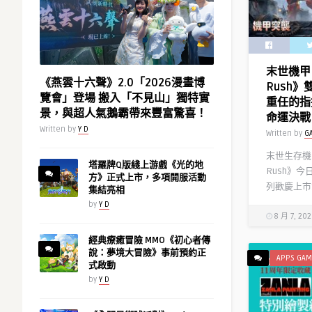
成
赤
聲
躁
末世機甲 
動
《燕雲十六聲》2.0「2026漫畫博
Rush
最
覽會」登場 搬入「不見山」獨特實
重任的指
狂
景，與超人氣鵝霸帶來豐富驚喜！
命運決戰
亮
Written by
Y D
Written by
G
點〉
中
末世生存機甲
塔羅牌Q版綫上游戲《光的地
Rush》
方》正式上市，多項開服活動
列歡慶上市
集結亮相
by
Y D
8 月 7, 20
經典療癒冒險 MMO《初心者傳
說：夢境大冒險》事前預約正
APPS GAM
式啟動
by
Y D