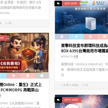
代表 金澤辰、朴炳武）將於 8月
WEB GAME
參加德國科隆舉辦的全球最大遊
com ..
26
56
AME
東擎科技宣布群環科技成為A
BOX-A395台灣商用市場獨
Written by
Y D
東擎科技（ASRock Industrial
布，群環科技正式成為旗下邊緣 AI
台 ..
險Online：重生》正式上
8 月 7, 2026
57
PCMMORPG 再戰梁山
D
APPS GAME
MORPG《水滸歷險Online：重