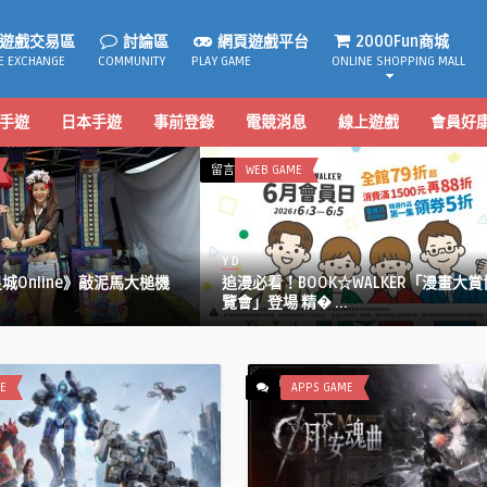
遊戲交易區
討論區
網頁遊戲平台
2000Fun商城
E EXCHANGE
COMMUNITY
PLAY GAME
ONLINE SHOPPING MALL
手遊
日本手遊
事前登錄
電競消息
線上遊戲
會員好
在
在
留言功能已關閉
WEB GAME
留言功能已關
ONLIN
〈追
〈《FGO》
漫
繁
必
中
Y D
Y D
看！
版
馬大槌機
追漫必看！BOOK☆WALKER「漫畫大賞博
《FGO》
BOOK☆WALKER「漫
舉
覽會」登場 精� ...
Order ～9
畫
辦
大
「Fate/Gr
賞
Order ～
博
9th
E
APPS GAME
覽
Anniversar
會」
～」
登
限
場
定