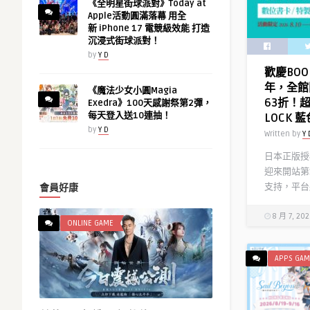
《全明星街球派對》Today at
Apple活動圓滿落幕 用全
新 iPhone 17 電競級效能 打造
沉浸式街球派對！
by
Y D
歡慶BOO
年，全館
《魔法少女小圓Magia
63折！
Exedra》100天感謝祭第2彈，
每天登入送10連抽！
LOCK
by
Y D
Written by
Y 
日本正版授權
迎來開站第
支持，平台將
會員好康
8 月 7, 20
ONLINE GAME
APPS GAM