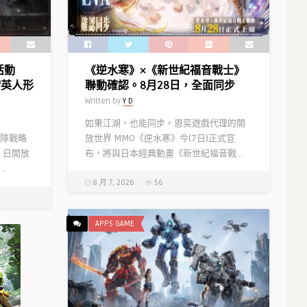
台
公
測
本
活動
《逆水寒》×《新世紀福音戰士》
日
精英人形
聯動確認。8月28日，全面同步
正
Written by
Y D
式
開
如果江湖，也能同步。恩奕遊戲代理的開
啟！
隊戰略
放世界 MMO《逆水寒》今(7日)正式宣
同
）日開放
布，將與日本經典動畫《新世紀福音戰 ..
步
.
釋
8 月 7, 2026
56
出
公
測
APPS GAME
福
利
及
人
氣