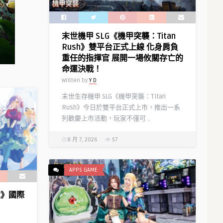
角
色
「娜
末世機甲 SLG《機甲突襲：Titan
娜
Rush》雙平台正式上線 化身肩負
莉」
重任的指揮官 展開一場攸關存亡的
情
命運決戰！
報〉
Written by
Y D
中
末世生存機甲 SLG《機甲突襲：Titan
Rush》今日於雙平台正式上市，推出一系
列歡慶上市活動，玩家不僅可 ..
8 月 7, 2026
57
APPS GAME
樂章》國際