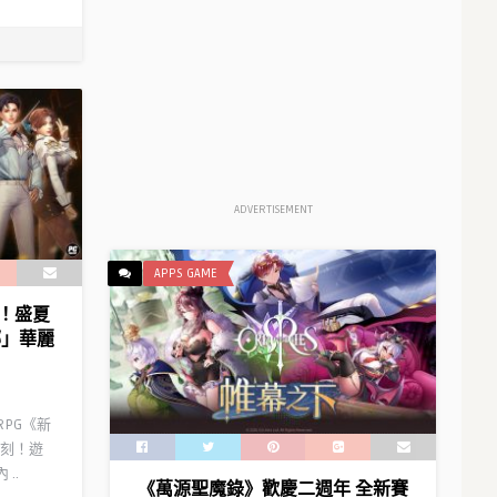
ADVERTISEMENT
APPS GAME
！盛夏
娜」華麗
RPG《新
刻！遊
..
《萬源聖魔錄》歡慶二週年 全新賽