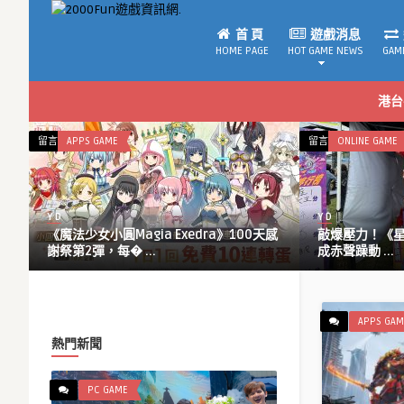
首 頁
遊戲消息
HOME PAGE
HOT GAME NEWS
GAM
港台
在
閉
AME
留言功能已關閉
ONLINE GAME
〈敲
爆
壓
Y D
力！
圓Magia Exedra》100天感
敲爆壓力！《星城Online》敲泥
《星
每� ...
成赤聲躁動 ...
城
Online》
敲
泥
APPS GAM
馬
熱門新聞
大
槌
PC GAME
機