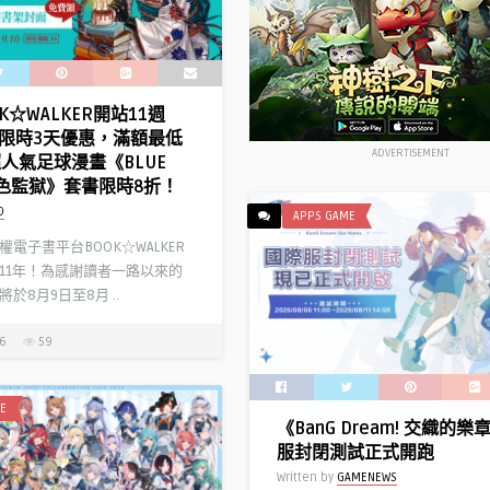
慶
典」
即
將
開
K☆WALKER開站11週
幕！〉
限時3天優惠，滿額最低
中
ADVERTISEMENT
超人氣足球漫畫《BLUE
 藍色監獄》套書限時8折！
D
APPS GAME
電子書平台BOOK☆WALKER
11年！為感謝讀者一路以來的
於8月9日至8月 ..
26
59
E
《BanG Dream! 交織的
服封閉測試正式開跑
Written by
GAMENEWS