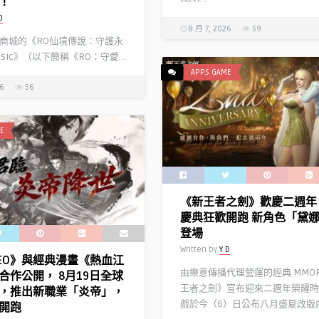
！
D
8 月 7, 2026
59
商城的《RO仙境傳說：守護永
ssic》（以下簡稱《RO：守愛 ..
APPS GAME
26
56
E
《新王者之劍》歡慶二週年
慶典狂歡開跑 新角色「黛
登場
Written by
Y D
EO》與經典漫畫《熱血江
由樂意傳播代理營運的經典 MMO
合作公開， 8月19日全球
王者之劍》宣布迎來二週年榮耀時
，推出新職業「炎帝」，
戲於今（6）日公布八月盛夏改版內 
開跑