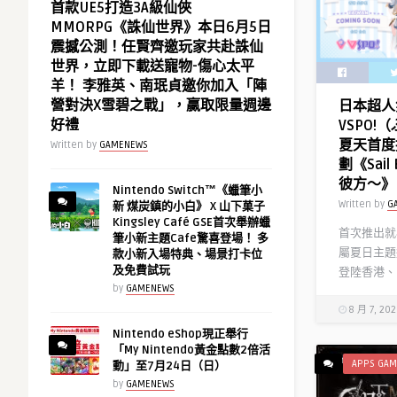
首款UE5打造3A級仙俠
MMORPG《誅仙世界》本日6月5日
震撼公測！任賢齊邀玩家共赴誅仙
世界，立即下載送寵物-傷心太平
羊！ 李雅英、南珉貞邀你加入「陣
營對決X雪碧之戰」，贏取限量週邊
日本超人氣
好禮
VSPO
夏天首度
Written by
GAMENEWS
劃《Sai
彼方～》
Nintendo Switch™《蠟筆小
Written by
G
新 煤炭鎮的小白》 X 山下菓子
Kingsley Café GSE首次舉辦蠟
首次推出就
筆小新主題Cafe驚喜登場！ 多
屬夏日主題
款小新入場特典、場景打卡位
及免費試玩
登陸香港、
by
GAMENEWS
8 月 7, 20
Nintendo eShop現正舉行
「My Nintendo黃金點數2倍活
APPS GAM
動」至7月24日（日）
by
GAMENEWS