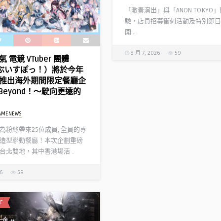
「激奏演出」與「ANON TOKYO
驗，店員招募衝刺活動及特別節目
開 ..
8 月 7, 2026
59
 電競 VTuber 團體
!（ぶいすぽっ！）將於今年
推出海外期間限定餐廳企
l Beyond！～駛向更遠的
AMENEWS
為粉絲帶來25位成員, 全員的專
造型聯動餐廳！本次企劃重磅
台北雙地，其中香港場活 ..
26
59
E