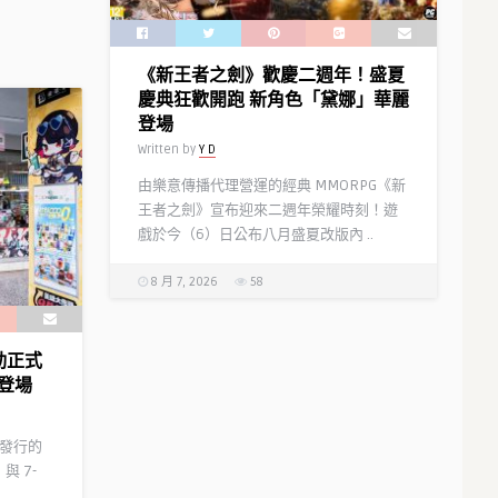
《新王者之劍》歡慶二週年！盛夏
慶典狂歡開跑 新角色「黛娜」華麗
登場
Written by
Y D
由樂意傳播代理營運的經典 MMORPG《新
王者之劍》宣布迎來二週年榮耀時刻！遊
戲於今（6）日公布八月盛夏改版內 ..
8 月 7, 2026
58
聯動正式
登場
代理發行的
與 7-