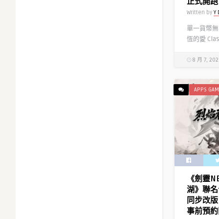
正式開跑
Written by
Y 
單一貨幣無
恆的愛 Cla
8 月 7, 20
APPS GAM
《劍靈N
湖》聯名
同步改版
事前預約