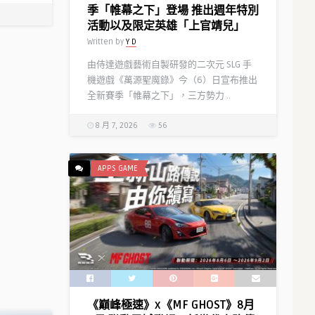
季「帷幕之下」登場 推出週年特別
活動以及限定英雄「上官靖兒」
Written by
Y D
由侍達遊戲藝術自製研發的二次元 SLG 手
機遊戲《萬源聖魔錄》今（6）日宣布推出
全新賽季「帷幕之下」，三方勢力 ..
8 月 7, 2026
56
APPS GAME
《巔峰極速》x《MF GHOST》8月