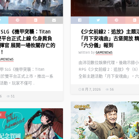
精
從
選
者
得
「太
獎
空
SLG《機甲突襲：Titan
《少女前線2：追放》主題
作
埃
》雙平台正式上線 化身肩負
「月下安魂曲」古堡開放 
享
列
揮官 展開一場攸關存亡的
「六分儀」報到
10
什
！
Written by
GAMENEWS
倍
基
AMENEWS
點
伽
由沛羽數位娛樂代理，後啟示錄小
數
勒」
 SLG《機甲突襲：Titan
RPG《少女前線 2︰追放》今（6
回
正
今日於雙平台正式上市，推出一系
全新主題活動「月下安魂曲」，六 .
饋〉
式
活動，玩家不僅可 ..
中
實
8 月 7, 2026
56
裝！
26
51
「迦
勒
底
E
九
週
年