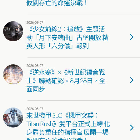
攸關存亡的命運決戰！
2026-08-07
《少女前線2：追放》主題活
動「月下安魂曲」古堡開放 精
英人形「六分儀」報到
2026-08-07
《逆水寒》×《新世紀福音戰
士》聯動確認。8月28日，全
面同步
2026-08-07
末世機甲 SLG《機甲突襲：
Titan Rush》雙平台正式上線 化
身肩負重任的指揮官 展開一場