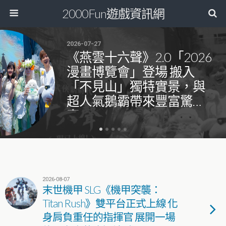
2000Fun遊戲資訊網
2026-07-27
《燕雲十六聲》2.0「2026
漫畫博覽會」登場 搬入
「不見山」獨特實景，與
超人氣鵝霸帶來豐富驚
喜！
2026-08-07
末世機甲 SLG《機甲突襲：
Titan Rush》雙平台正式上線 化
身肩負重任的指揮官 展開一場