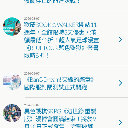
攸關存亡的命運決戰！
2026-08-07
歡慶BOOK☆WALKER開站11
週年，全館限時3天優惠，滿
額最低63折！超人氣足球漫畫
《BLUE LOCK 藍色監獄》套書
限時8折！
2026-08-07
《BanG Dream! 交織的樂章》
國際服封閉測試正式開跑
2026-08-07
異色戰棋SRPG《幻世錄 重製
版》漫博會圓滿結束！將於9
月10日正式發售 完整收錄