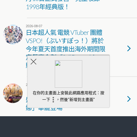
1998年經典版！
2026-08-07
日本超人氣 電競 VTuber 團體
VSPO!（ぶいすぽっ！）將於
今年夏天首度推出海外期間限
定餐廳企劃《Sail Beyond！～
駛向更遠的彼方～》
2026-08-07
《新王者之劍》歡慶二週年！
盛夏慶典狂歡開跑 新角色「黛
娜」華麗登場
2026-08-07
《少女前線2：追放》主題活