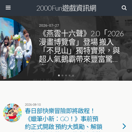
2000Fun遊戲資訊網
2026-07-27
《燕雲十六聲》2.0「2026
漫畫博覽會」登場 搬入
「不見山」獨特實景，與
超人氣鵝霸帶來豐富驚
喜！
2026-08-10
春日部快樂冒險即將啟程！
《蠟筆小新：GO！》事前預
約正式開啟 預約大獎勵、解鎖