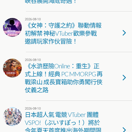
峽谷展開海底奇遇！
2026-08-10
《女神：守護之約》聯動情報
初解禁 神秘VTuber歡樂參戰
邀請玩家作伙冒險！
2026-08-10
《水滸歷險Online：重生》正
式上線！經典 PC MMORPG 再
戰梁山 成長寶箱助你勇闖行俠
仗義之路
2026-08-10
日本超人氣 電競 VTuber 團體
VSPO!（ぶいすぽっ！）將於
今年夏天首度推出海外期間限