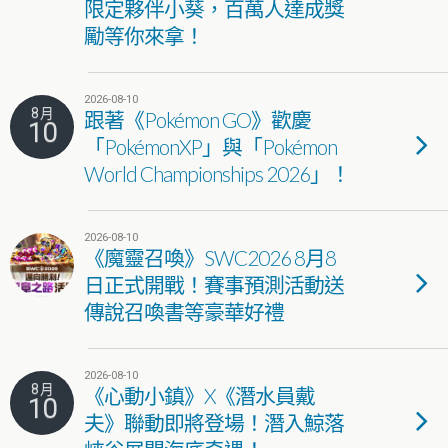
限定夥伴小葵，百萬人達成獎
勵等你來拿！
2026-08-10
8 月
跟著《Pokémon GO》歡慶
10
「PokémonXP」與「Pokémon
World Championships 2026」！
2026-08-10
《魔靈召喚》SWC2026 8月8
日正式開戰！賽事預測活動送
傳說召喚書等豪華好禮
2026-08-10
8 月
《心動小鎮》X《潛水員戴
10
夫》聯動即將登場！潛入鯨落