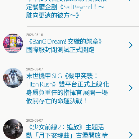
定餐廳企劃《Sail Beyond！～
駛向更遠的彼方～》
2026-08-10
《BanG Dream! 交織的樂章》
國際服封閉測試正式開跑
2026-08-07
末世機甲 SLG《機甲突襲：
Titan Rush》雙平台正式上線 化
身肩負重任的指揮官 展開一場
攸關存亡的命運決戰！
2026-08-07
《少女前線2：追放》主題活
動「月下安魂曲」古堡開放 精