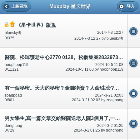
Muxplay 星卡世界
上級區塊
登入
《星卡世界》版規
2014-7-3 12:27
bluesky者
0/375
2014-7-3 12:27 by bluesky者
醫院、松暉護老中心2770 0128。松齡集團28329737知道病人吃/食多少.餵食
hoophoop119
2024-10-5 11:08
0/11121
2024-10-5 11:08 by hoophoop119
有一個秘密。天大的秘密？金錢物資？人命/生命?叫容逸郎小學監護人62210969每一個人都不同/唔同!香港中國
zoagpoag
2024-3-21 02:03
0/801
2024-3-21 02:03 by zoagpoag
男女學生,寫一篇文章交給醫院送老人院3個月了,一天不給/唔俾80歲8杯水,20歲20杯,廁所8次～蘇志豪/蘇貴利61361681
donghong
2024-3-2 01:25
0/729
2024-3-2 01:25 by donghong