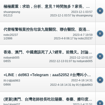
極極嚴重：求助，分析、意見？時間無多？家長、學生。
shuangwung
2023-12-1 03:57
0/1213
2023-12-1 03:57 by shuangwung
代替報警報案控告垃圾九龍醫院、聯合醫院、葵涌醫院、容鳳書診所。承認多次合謀犯法犯罪。
nobc20237
2023-4-7 19:59
1/2886
2023-4-8 06:17 by nobc20237
香港、澳門、中國應該死了人?經常。前幾天。討論區/twitter/論壇有說有講.應該記得,引誘迷惑、升職事情等等
nobyesb005
2022-12-13 01:07
0/655
2022-12-13 01:07 by nobyesb005
+LINE：dd963 +Telegram：aaa52052 #台灣叫小姐 #台中叫小姐 #台北叫小姐 #高雄叫小姐 #新竹叫小姐 #台南叫小姐 #彰化叫小
2022-4-16 14:31
叫小姐dd963
0/866
2022-4-16 14:31 by 叫小姐dd963
(更新)澳門、台灣老師校長吃壯陽藥、春藥、擦印度神油,利用動停法,延遲射精,市民不可以吃和有問題~相片公開
boy14sgirl37
2022-1-4 21:51