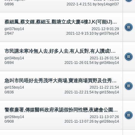
0/896
2022-1-4 21:51 by boy14sgirl37
蔡細鳳,蔡文鍾,蔡細玉,觀塘立成大廈4樓J,K(可能iJ)二樓,國際刑警,FBI臥底-公開
girl37boy14
2021-12-9 01:29
2/947
2021-12-9 15:10 by girl37boy14
市民講未寒冷無人去,好多人去,有人反對,有人讚成!立法,正經男女可以沙灘裸曬裸泳-公開
girl34boy14
2021-11-26 01:54
0/894
2021-11-26 01:54 by girl34boy14
急叫市民唔好去秀茂坪大商場,寶達商場買野及住秀茂坪南村,安泰村寶達村申請調遷,好多討論區有講-公開
girl15boy14
2021-11-22 21:54
0/836
2021-11-22 21:54 by girl15boy14
警察廉署,傳媒醫科政府承認假扮同性戀,夜總會公園私家車,沙灘脫光裸體引誘迷惑市民,不可以豁免犯法和升職
girl26boy14
2021-11-13 07:26
0/908
2021-11-13 07:26 by girl26boy14