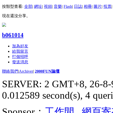
按類型查看:
全部
|
網址
|
視頻
|
音樂
|
Flash
|
日誌
|
相冊
|
圖片
|
投票
|
現在還沒分享。
b061014
加為好友
給我留言
打個招呼
發送消息
聯絡我們
|
Archiver
|
2000FUN論壇
SERVER: 2 GMT+8, 26-8-
0.012589 second(s), 4 queri
Sponsor：
工作間
,
網頁寄