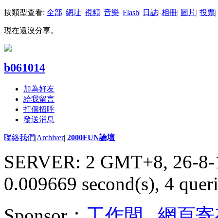
按類型查看:
全部
|
網址
|
視頻
|
音樂
|
Flash
|
日誌
|
相冊
|
圖片
|
投票
|
現在還沒分享。
b061014
加為好友
給我留言
打個招呼
發送消息
聯絡我們
|
Archiver
|
2000FUN論壇
SERVER: 2 GMT+8, 26-8-
0.009669 second(s), 4 queri
Sponsor：
工作間
,
網頁寄