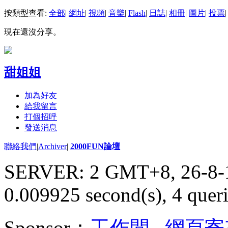
按類型查看:
全部
|
網址
|
視頻
|
音樂
|
Flash
|
日誌
|
相冊
|
圖片
|
投票
|
現在還沒分享。
甜姐姐
加為好友
給我留言
打個招呼
發送消息
聯絡我們
|
Archiver
|
2000FUN論壇
SERVER: 2 GMT+8, 26-8-
0.009925 second(s), 4 queri
Sponsor：
工作間
,
網頁寄