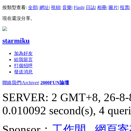
按類型查看:
全部
|
網址
|
視頻
|
音樂
|
Flash
|
日誌
|
相冊
|
圖片
|
投票
|
現在還沒分享。
starmiku
加為好友
給我留言
打個招呼
發送消息
聯絡我們
|
Archiver
|
2000FUN論壇
SERVER: 2 GMT+8, 26-8-
0.010092 second(s), 4 queri
Sponsor：
工作間
,
網頁寄