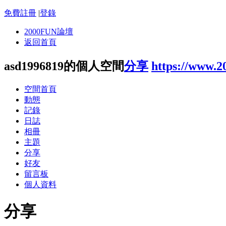
免費註冊
|
登錄
2000FUN論壇
返回首頁
asd1996819的個人空間
分享
https://www.2
空間首頁
動態
記錄
日誌
相冊
主題
分享
好友
留言板
個人資料
分享