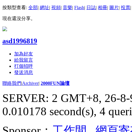
按類型查看:
全部
|
網址
|
視頻
|
音樂
|
Flash
|
日誌
|
相冊
|
圖片
|
投票
|
現在還沒分享。
asd1996819
加為好友
給我留言
打個招呼
發送消息
聯絡我們
|
Archiver
|
2000FUN論壇
SERVER: 2 GMT+8, 26-8-
0.010178 second(s), 4 queri
Sponsor：
工作間
,
網頁寄