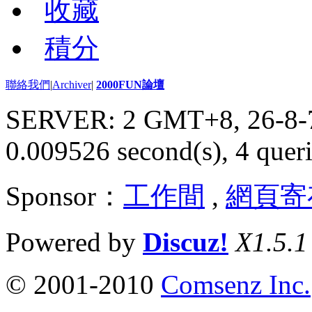
收藏
積分
聯絡我們
|
Archiver
|
2000FUN論壇
SERVER: 2 GMT+8, 26-8-
0.009526 second(s), 4 queri
Sponsor：
工作間
,
網頁寄
Powered by
Discuz!
X1.5.1
© 2001-2010
Comsenz Inc.