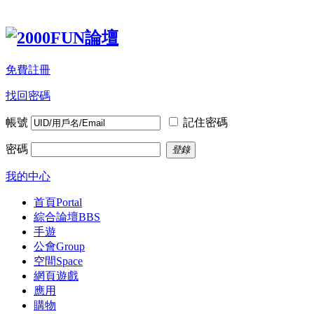
免費註冊
找回密碼
帳號
記住密碼
密碼
登錄
我的中心
首頁
Portal
綜合論壇
BBS
手遊
公會
Group
空間
Space
網頁遊戲
應用
購物