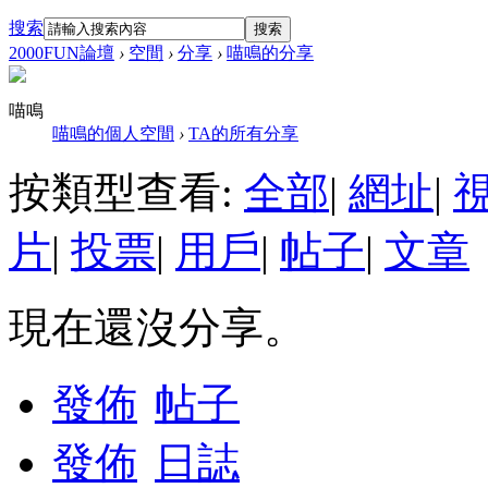
搜索
搜索
2000FUN論壇
›
空間
›
分享
›
喵鳴的分享
喵鳴
喵鳴的個人空間
›
TA的所有分享
按類型查看:
全部
|
網址
|
片
|
投票
|
用戶
|
帖子
|
文章
現在還沒分享。
發佈
帖子
發佈
日誌