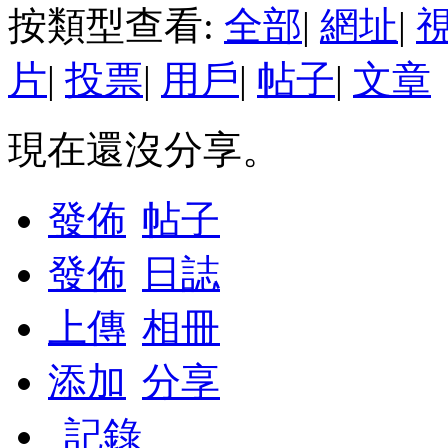
按類型查看:
全部
|
網址
|
片
|
投票
|
用戶
|
帖子
|
文章
現在還沒分享。
發佈
帖子
發佈
日誌
上傳
相冊
添加
分享
記錄