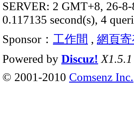
SERVER: 2 GMT+8, 26-8-
0.117135 second(s), 4 queri
Sponsor：
工作間
,
網頁寄
Powered by
Discuz!
X1.5.1
© 2001-2010
Comsenz Inc.