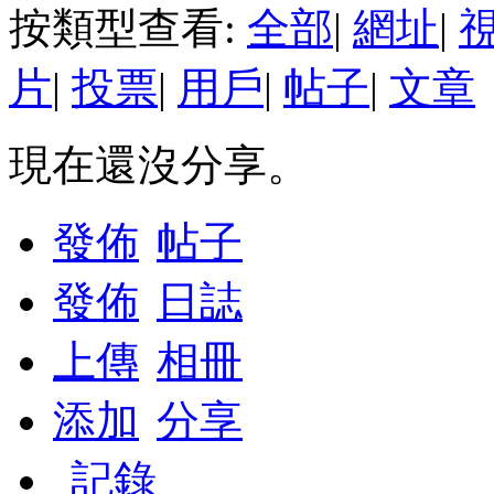
按類型查看:
全部
|
網址
|
片
|
投票
|
用戶
|
帖子
|
文章
現在還沒分享。
發佈
帖子
發佈
日誌
上傳
相冊
添加
分享
記錄