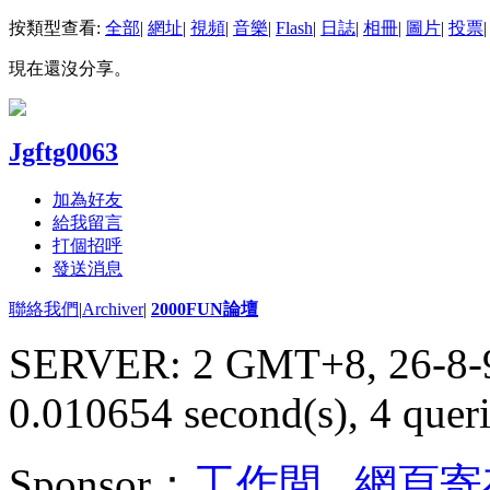
按類型查看:
全部
|
網址
|
視頻
|
音樂
|
Flash
|
日誌
|
相冊
|
圖片
|
投票
|
現在還沒分享。
Jgftg0063
加為好友
給我留言
打個招呼
發送消息
聯絡我們
|
Archiver
|
2000FUN論壇
SERVER: 2 GMT+8, 26-8-
0.010654 second(s), 4 queri
Sponsor：
工作間
,
網頁寄