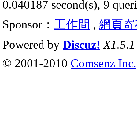
0.040187 second(s), 9 queri
Sponsor：
工作間
,
網頁寄
Powered by
Discuz!
X1.5.1
© 2001-2010
Comsenz Inc.