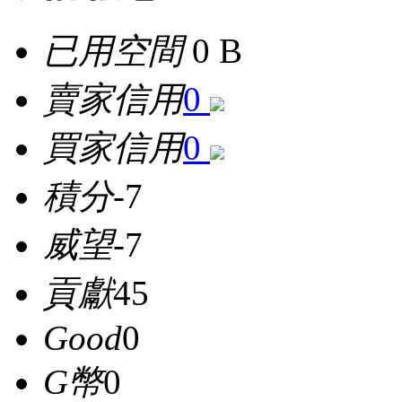
已用空間
0 B
賣家信用
0
買家信用
0
積分
-7
威望
-7
貢獻
45
Good
0
G幣
0