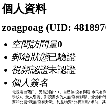
個人資料
zoagpoag
(UID: 481897
空間訪問量
0
郵箱狀態
已驗證
視頻認證
未認證
個人簽名
電視電台藉口。另當別論：1。自己無/沒有問題,市民有問
學校4。受人引誘、對讀書少的人無/沒有影響，慢慢看/睇
要和公開*我無/沒有升職、利益物資*分析重點*求助。