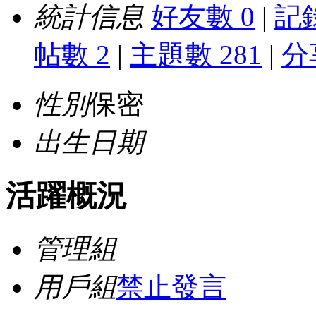
統計信息
好友數 0
|
記錄
帖數 2
|
主題數 281
|
分
性別
保密
出生日期
活躍概況
管理組
用戶組
禁止發言