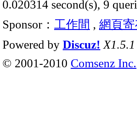
0.020314 second(s), 9 queri
Sponsor：
工作間
,
網頁寄
Powered by
Discuz!
X1.5.1
© 2001-2010
Comsenz Inc.