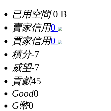
已用空間
0 B
賣家信用
0
買家信用
0
積分
-7
威望
-7
貢獻
45
Good
0
G幣
0