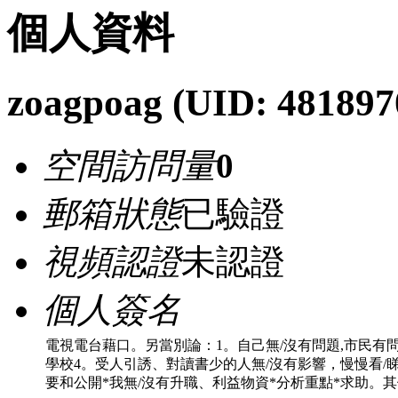
個人資料
zoagpoag
(UID: 481897
空間訪問量
0
郵箱狀態
已驗證
視頻認證
未認證
個人簽名
電視電台藉口。另當別論：1。自己無/沒有問題,市民有問
學校4。受人引誘、對讀書少的人無/沒有影響，慢慢看/睇
要和公開*我無/沒有升職、利益物資*分析重點*求助。