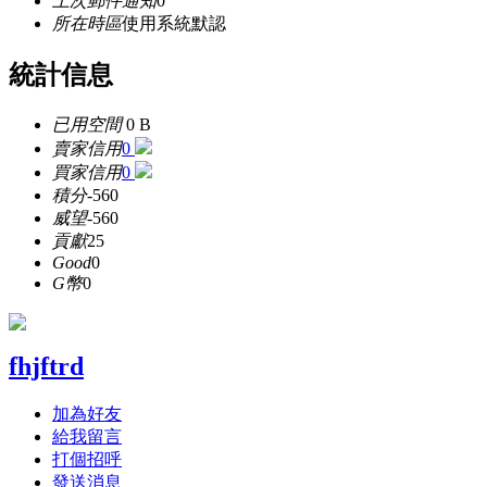
上次郵件通知
0
所在時區
使用系統默認
統計信息
已用空間
0 B
賣家信用
0
買家信用
0
積分
-560
威望
-560
貢獻
25
Good
0
G幣
0
fhjftrd
加為好友
給我留言
打個招呼
發送消息