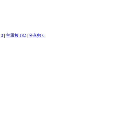
3
|
主題數 182
|
分享數 0