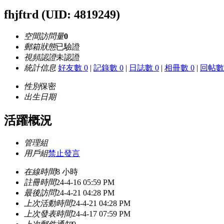
fhjftrd
(UID: 4819249)
空間訪問量
0
郵箱狀態
已驗證
視頻認證
未認證
統計信息
好友數 0
|
記錄數 0
|
日誌數 0
|
相冊數 0
|
回帖數 
性別
保密
出生日期
活躍概況
管理組
用戶組
禁止發言
在線時間
8 小時
註冊時間
24-4-16 05:59 PM
最後訪問
24-4-21 04:28 PM
上次活動時間
24-4-21 04:28 PM
上次發表時間
24-4-17 07:59 PM