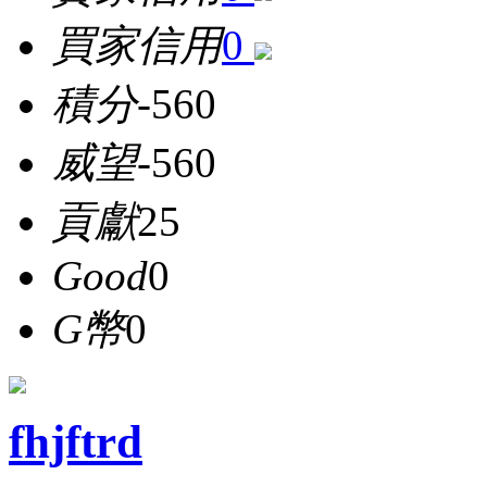
買家信用
0
積分
-560
威望
-560
貢獻
25
Good
0
G幣
0
fhjftrd