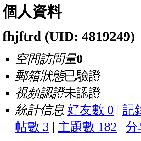
個人資料
fhjftrd
(UID: 4819249)
空間訪問量
0
郵箱狀態
已驗證
視頻認證
未認證
統計信息
好友數 0
|
記錄
帖數 3
|
主題數 182
|
分