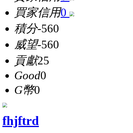
買家信用
0
積分
-560
威望
-560
貢獻
25
Good
0
G幣
0
fhjftrd