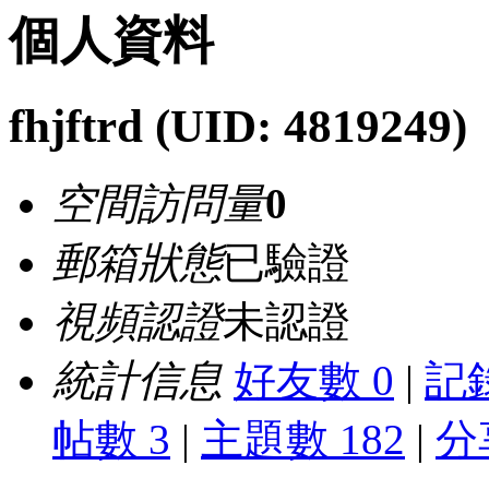
個人資料
fhjftrd
(UID: 4819249)
空間訪問量
0
郵箱狀態
已驗證
視頻認證
未認證
統計信息
好友數 0
|
記錄
帖數 3
|
主題數 182
|
分