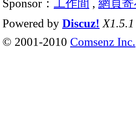
Sponsor：
工作間
,
網頁寄
Powered by
Discuz!
X1.5.1
© 2001-2010
Comsenz Inc.