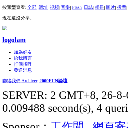
按類型查看:
全部
|
網址
|
視頻
|
音樂
|
Flash
|
日誌
|
相冊
|
圖片
|
投票
|
現在還沒分享。
logolam
加為好友
給我留言
打個招呼
發送消息
聯絡我們
|
Archiver
|
2000FUN論壇
SERVER: 2 GMT+8, 26-8-
0.009488 second(s), 4 queri
Sponsor：
工作間
,
網頁寄