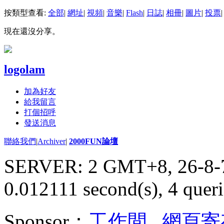
按類型查看:
全部
|
網址
|
視頻
|
音樂
|
Flash
|
日誌
|
相冊
|
圖片
|
投票
|
現在還沒分享。
logolam
加為好友
給我留言
打個招呼
發送消息
聯絡我們
|
Archiver
|
2000FUN論壇
SERVER: 2 GMT+8, 26-8-
0.012111 second(s), 4 queri
Sponsor：
工作間
,
網頁寄