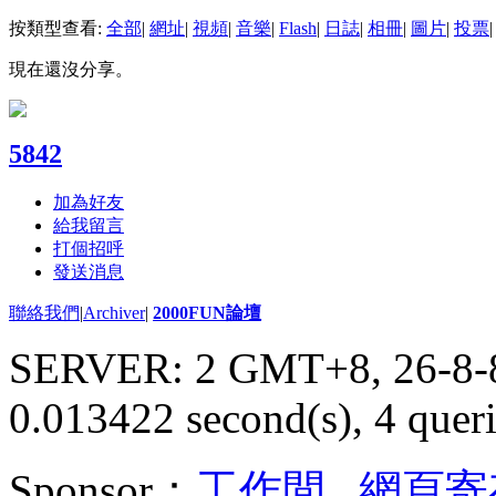
按類型查看:
全部
|
網址
|
視頻
|
音樂
|
Flash
|
日誌
|
相冊
|
圖片
|
投票
|
現在還沒分享。
5842
加為好友
給我留言
打個招呼
發送消息
聯絡我們
|
Archiver
|
2000FUN論壇
SERVER: 2 GMT+8, 26-8-
0.013422 second(s), 4 queri
Sponsor：
工作間
,
網頁寄