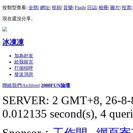
按類型查看:
全部
|
網址
|
視頻
|
音樂
|
Flash
|
日誌
|
相冊
|
圖片
|
投票
|
現在還沒分享。
冰凍凍
加為好友
給我留言
打個招呼
發送消息
聯絡我們
|
Archiver
|
2000FUN論壇
SERVER: 2 GMT+8, 26-8-
0.012135 second(s), 4 queri
Sponsor：
工作間
,
網頁寄